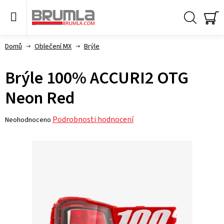
Přejít
na
obsah
Hledat
NÁ
KO
Domů
Oblečení MX
Brýle
Brýle 100% ACCURI2 OTG
Neon Red
Průměrné
Podrobnosti hodnocení
Neohodnoceno
hodnocení
produktu
je
0,0
z 5
hvězdiček.