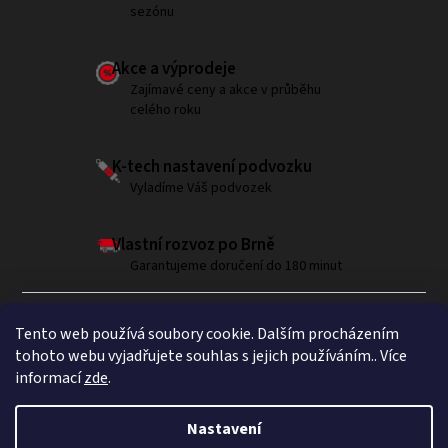
sezónu
Akce a výprodeje
Zajímavé ceny a akce v průběhu
celého roku
K-tech nastavení podvozku
Vyladíme Váš podvozek
Vlastní rozvoz po Brně
Garantujeme doručení do 180 minut
Tento web používá soubory cookie. Dalším procházením
tohoto webu vyjadřujete souhlas s jejich používáním.. Více
informací
zde
.
Sledujte nás na Instagramu
Nastavení