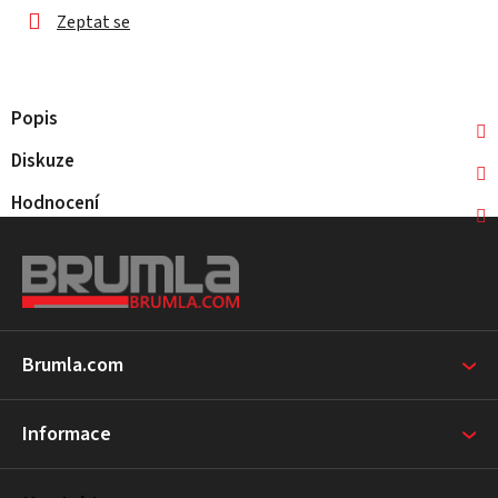
Zeptat se
Popis
Diskuze
Hodnocení
Z
á
p
a
t
Brumla.com
í
Informace