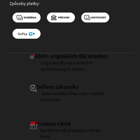
Způsoby platby:
6000+ ​originálních dílů skladem
Originální díly od ověřených
motokrosových značek
Ověřeno zákazníky
Jsme Heureka Shop roku v oblasti
auto-moto
Prodejna v Brně
Navštivte naši prodejnu v centru
Brna