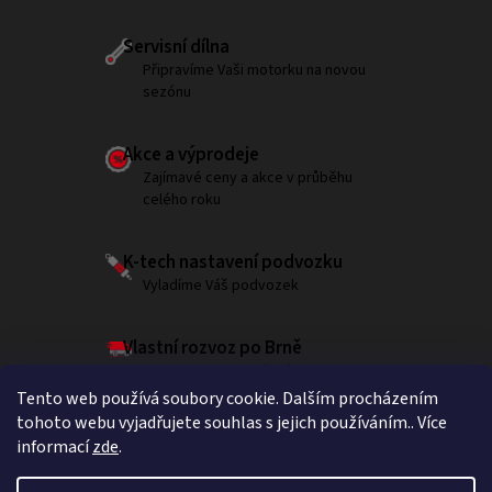
Servisní dílna
Připravíme Vaši motorku na novou
sezónu
Akce a výprodeje
Zajímavé ceny a akce v průběhu
celého roku
K-tech nastavení podvozku
Vyladíme Váš podvozek
Vlastní rozvoz po Brně
Garantujeme doručení do 180 minut
Tento web používá soubory cookie. Dalším procházením
tohoto webu vyjadřujete souhlas s jejich používáním.. Více
informací
zde
.