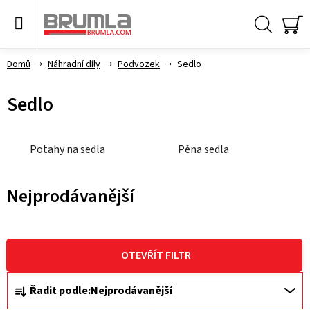
Přejít
na
obsah
Hledat
NÁ
KO
Domů
Náhradní díly
Podvozek
Sedlo
Sedlo
Potahy na sedla
Pěna sedla
Nejprodávanější
V
ý
OTEVŘÍT FILTR
p
Ř
Řadit podle:
Nejprodávanější
i
a