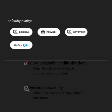
Způsoby platby:
6000+ ​originálních dílů skladem
Originální díly od ověřených
motokrosových značek
Ověřeno zákazníky
Jsme Heureka Shop roku v oblasti
auto-moto