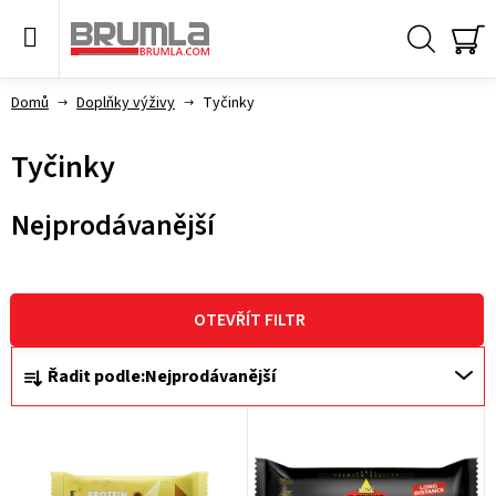
Přejít
na
obsah
Hledat
NÁ
KO
Domů
Doplňky výživy
Tyčinky
Tyčinky
Nejprodávanější
V
ý
OTEVŘÍT FILTR
p
Ř
Řadit podle:
Nejprodávanější
i
a
s
z
p
e
r