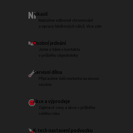
Nikasil
Nabízíme odborné chromování
a opravy hliníkových válců. Více zde
Osobní jednání
Jsme s Vámi v kontaktu
v průběhu objednávky
Servisní dílna
Připravíme Vaši motorku na novou
sezónu
Akce a výprodeje
Zajímavé ceny a akce v průběhu
celého roku
K-tech nastavení podvozku