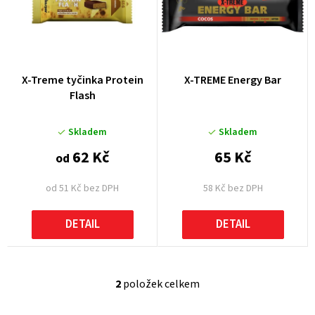
n
o
í
d
p
u
r
k
X-Treme tyčinka Protein
X-TREME Energy Bar
o
Flash
t
d
ů
u
Skladem
Skladem
k
62 Kč
65 Kč
od
t
od 51 Kč bez DPH
58 Kč bez DPH
ů
DETAIL
DETAIL
2
položek celkem
O
v