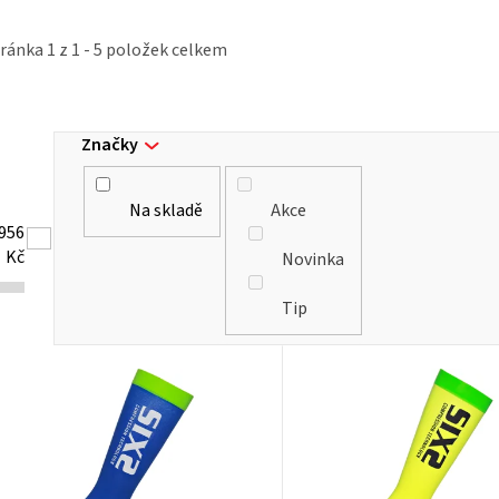
tránka
1
z
1
-
5
položek celkem
Značky
Na skladě
Akce
956
Kč
Novinka
Tip
V
ý
p