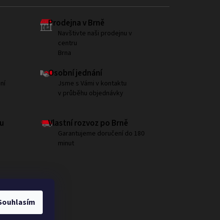
Prodejna v Brně
Navštivte naši prodejnu v
centru
Brna
Osobní jednání
ní
Jsme s Vámi v kontaktu
v průběhu objednávky
u
Vlastní rozvoz po Brně
Garantujeme doručení do 180
minut
Souhlasím