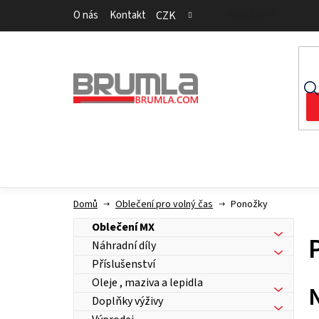
Přejít
O nás
Kontakt
CZK
Přihlášení
na
obsah
Domů
Oblečení pro volný čas
Ponožky
Oblečení MX
Náhradní díly
Příslušenství
Oleje , maziva a lepidla
Doplňky výživy