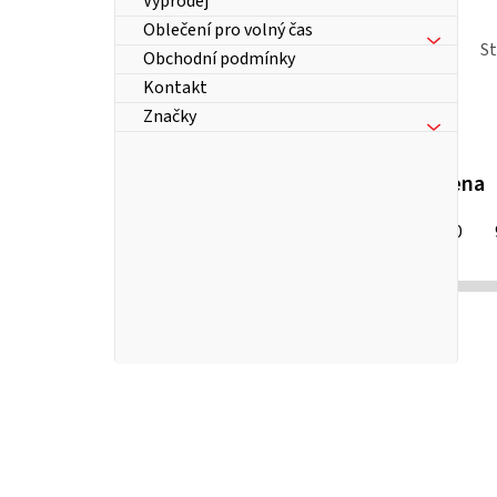
Výprodej
Oblečení pro volný čas
S
Obchodní podmínky
Kontakt
Značky
Cena
550
Kč
P
o
s