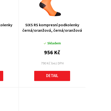
k
t
ů
kolenky
SIXS RS kompresní podkolenky
černá/oranžová, černá/oranžová
Skladem
956 Kč
790 Kč bez DPH
DETAIL