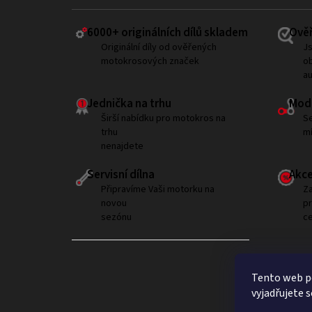
6000+ ​originálních dílů skladem
Ověř
Originální díly od ověřených
Js
motokrosových značek
ob
a
Jednička na trhu
Modi
Širší nabídku pro motokros na
Se
trhu
mí
nenajdete
Servisní dílna
Akce
Připravíme Vaši motorku na
Za
novou
p
sezónu
ce
Tento web p
vyjadřujete s