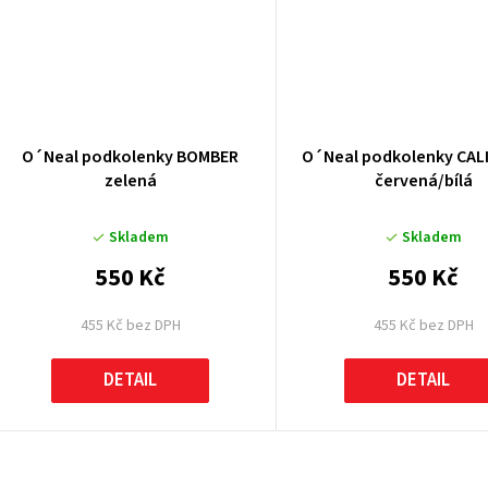
O´Neal podkolenky BOMBER
O´Neal podkolenky CAL
zelená
červená/bílá
Skladem
Skladem
550 Kč
550 Kč
455 Kč bez DPH
455 Kč bez DPH
DETAIL
DETAIL
O