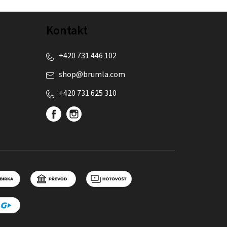
Kontakt
+420 731 446 102
shop
@
brumla.com
+420 731 625 310