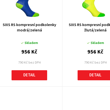
p
SIXS RS kompresní podkolenky
SIXS RS kompresní pod
modrá/zelená
žlutá/zelená
o
Skladem
Skladem
d
956 Kč
956 Kč
u
790 Kč bez DPH
790 Kč bez DPH
k
DETAIL
DETAIL
ů