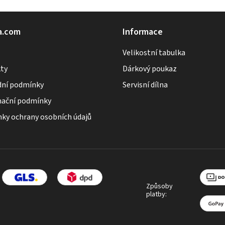
v
l
á
a.com
Informace
d
Velikostní tabulka
a
ty
Dárkový poukaz
c
ní podmínky
Servisní dílna
í
p
ační podmínky
r
ky ochrany osobních údajů
v
k
y
v
ý
Způsoby
platby:
p
i