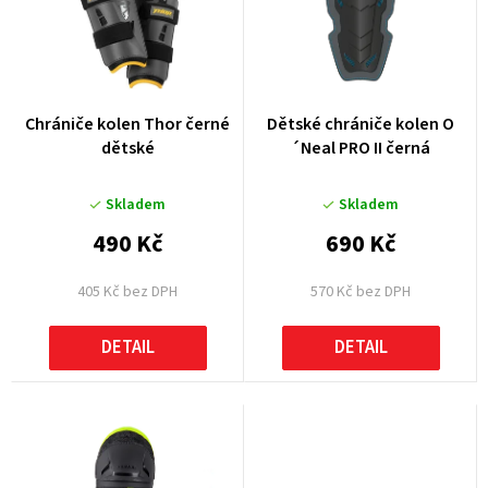
n
o
í
d
p
u
r
k
Chrániče kolen Thor černé
Dětské chrániče kolen O
o
dětské
´Neal PRO II černá
t
d
ů
u
Skladem
Skladem
k
490 Kč
690 Kč
t
405 Kč bez DPH
570 Kč bez DPH
ů
DETAIL
DETAIL