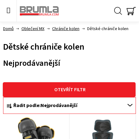
Přejít
na
obsah
Hledat
NÁ
KO
Domů
Oblečení MX
Chrániče kolen
Dětské chrániče kolen
Dětské chrániče kolen
Nejprodávanější
V
ý
OTEVŘÍT FILTR
p
Ř
Řadit podle:
Nejprodávanější
i
a
s
z
p
e
r