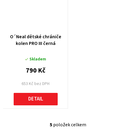
O´Neal dětské chrániče
kolen PRO III černá
Skladem
790 Kč
653 Kč bez DPH
DETAIL
5
položek celkem
O
v