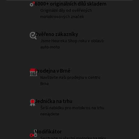
6000+ ​originálních dílů skladem
Originální díly od ověřených
motokrosových značek
Ověřeno zákazníky
Jsme Heureka Shop roku v oblasti
auto-moto
Prodejna v Brně
Navštivte naši prodejnu v centru
Brna
Jednička na trhu
Širší nabídku pro motokros na trhu
nenajdete
Modifikátor
Sestrojte si vlastní motorku na míru