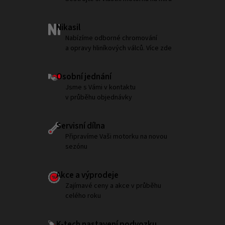
Nikasil
Nabízíme odborné chromování
a opravy hliníkových válců. Více zde
Osobní jednání
Jsme s Vámi v kontaktu
v průběhu objednávky
Servisní dílna
Připravíme Vaši motorku na novou
sezónu
Akce a výprodeje
Zajímavé ceny a akce v průběhu
celého roku
K-tech nastavení podvozku