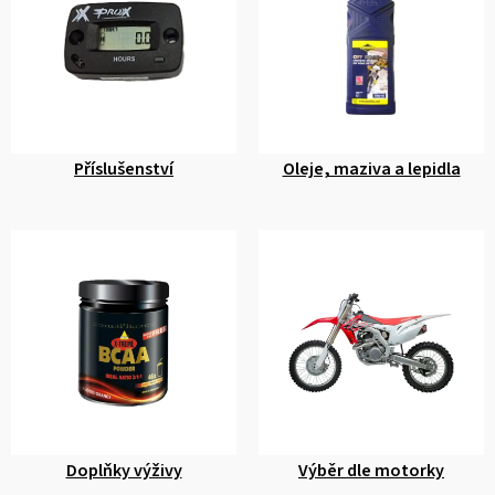
e
m
o
b
c
Příslušenství
Oleje, maziva a lepidla
h
o
d
ě
Doplňky výživy
Výběr dle motorky