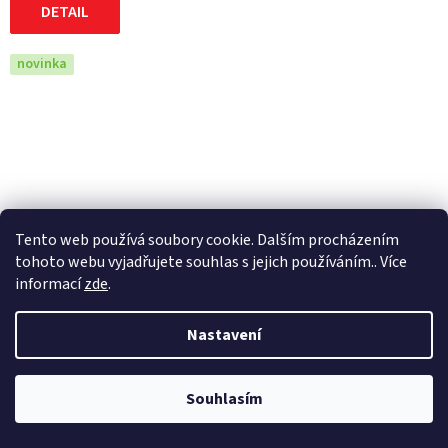
DETAIL
novinka
Tento web používá soubory cookie. Dalším procházením
tohoto webu vyjadřujete souhlas s jejich používáním.. Více
informací
zde
.
Nastavení
Kini Red Bull EXC 1.0 bunda modrá/bílá
Souhlasím
Skladem
4 785 Kč bez DPH
5 790 Kč