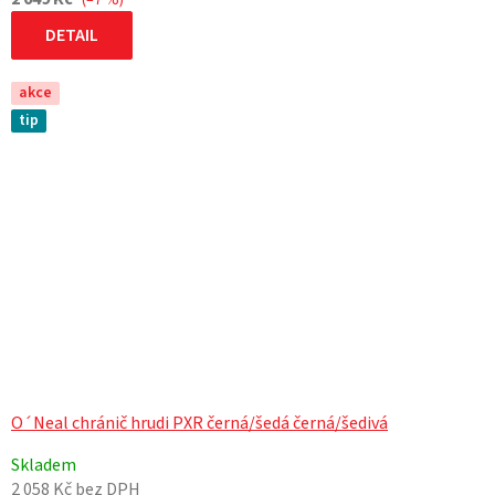
(–7 %)
DETAIL
akce
tip
O´Neal chránič hrudi PXR černá/šedá černá/šedivá
Skladem
2 058 Kč bez DPH