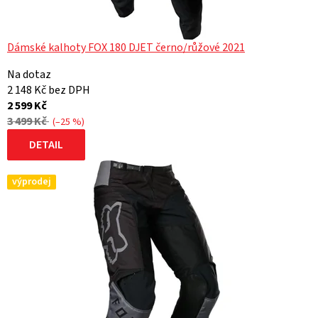
Dámské kalhoty FOX 180 DJET černo/růžové 2021
Na dotaz
2 148 Kč bez DPH
2 599 Kč
3 499 Kč
(–25 %)
DETAIL
výprodej