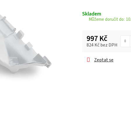
je
0,0
Skladem
z 5
10.
hvězdiček.
997 Kč
824 Kč bez DPH
Měrná cena:
Zeptat se