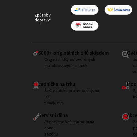
Způsoby
dopravy:
6000+ ​originálních dílů skladem
Ověř
Originální díly od ověřených
Js
motokrosových značek
ob
a
Jednička na trhu
Modi
Širší nabídku pro motokros na
Se
trhu
mí
nenajdete
Servisní dílna
Akce
Připravíme Vaši motorku na
Za
novou
p
sezónu
ce