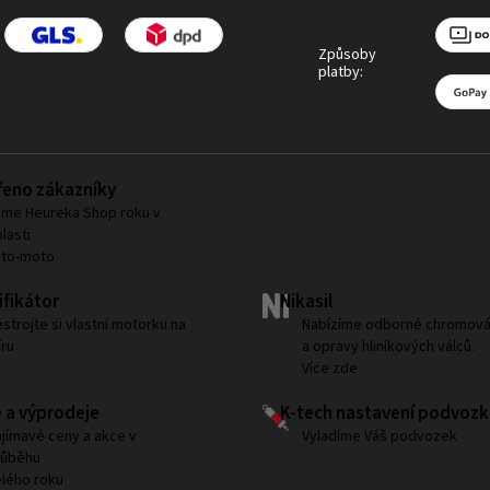
Způsoby
platby:
eno zákazníky
me Heureka Shop roku v
lasti
uto-moto
fikátor
Nikasil
strojte si vlastní motorku na
Nabízíme odborné chromová
ru
a opravy hliníkových válců.
Více zde
 a výprodeje
K-tech nastavení podvozk
jímavé ceny a akce v
Vyladíme Váš podvozek
růběhu
lého roku