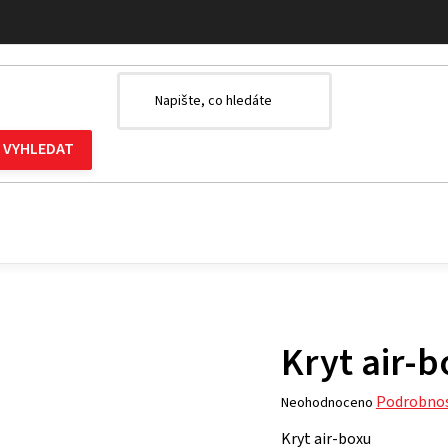
Kryt air-
Průměrné
Podrobnos
Neohodnoceno
hodnocení
Kryt air-boxu
produktu