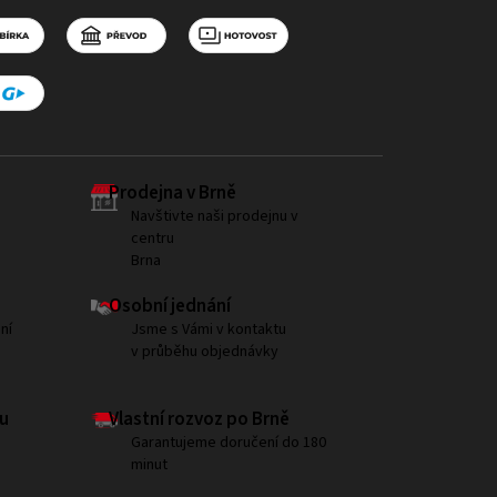
Prodejna v Brně
Navštivte naši prodejnu v
centru
Brna
Osobní jednání
ní
Jsme s Vámi v kontaktu
v průběhu objednávky
u
Vlastní rozvoz po Brně
Garantujeme doručení do 180
minut