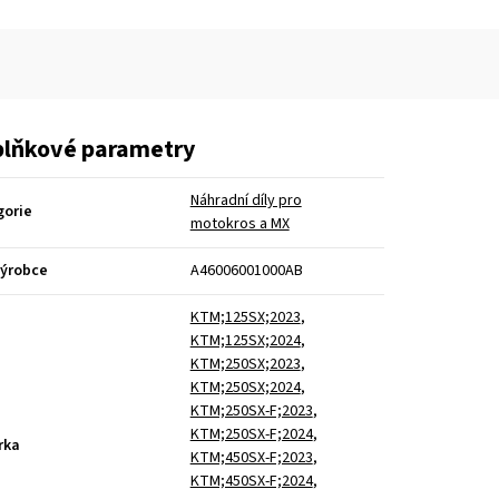
lňkové parametry
Náhradní díly pro
gorie
motokros a MX
výrobce
A46006001000AB
KTM;125SX;2023
,
KTM;125SX;2024
,
KTM;250SX;2023
,
KTM;250SX;2024
,
KTM;250SX-F;2023
,
KTM;250SX-F;2024
,
rka
KTM;450SX-F;2023
,
KTM;450SX-F;2024
,