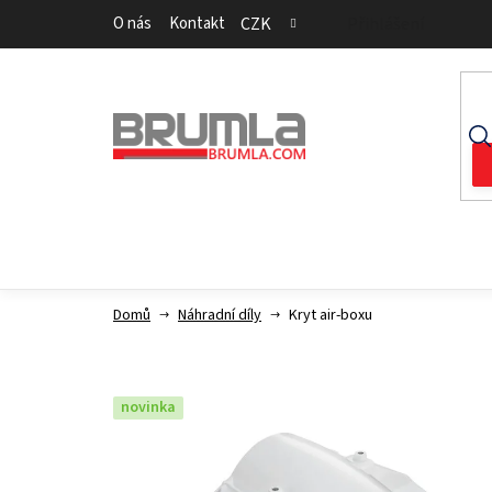
Přejít
O nás
Kontakt
CZK
Přihlášení
na
obsah
Domů
Náhradní díly
Kryt air-boxu
novinka