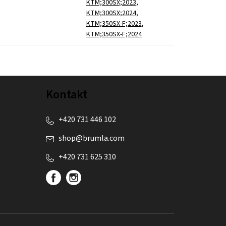
KTM;300SX;2023
,
KTM;300SX;2024
,
KTM;350SX-F;2023
,
KTM;350SX-F;2024
Kontakt
+420 731 446 102
shop
@
brumla.com
+420 731 625 310