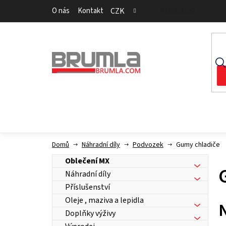
Přejít
O nás
Kontakt
CZK
Přihlášení
na
obsah
Domů
Náhradní díly
Podvozek
Gumy chladiče
Oblečení MX
Náhradní díly
Příslušenství
Oleje , maziva a lepidla
Doplňky výživy