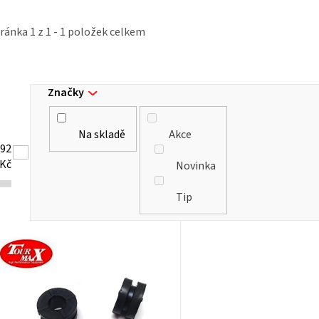
tránka
1
z
1
-
1
položek celkem
Značky
Na skladě
Akce
92
Kč
Novinka
Tip
V
ý
p