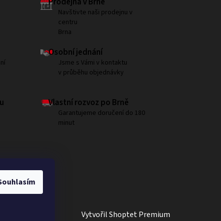
Prodejna v Brně
Navštivte naši prodejnu v
centru
Brna
Osobní jednání
ní
Jsme s Vámi v kontaktu
v průběhu objednávky
u
Vlastní rozvoz po Brně
Garantujeme doručení do 180
minut
Souhlasím
Vytvořil Shoptet Premium