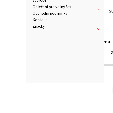
Výprodej
Oblečení pro volný čas
S
Obchodní podmínky
Kontakt
Značky
Cena
29
2
Kč
P
o
s