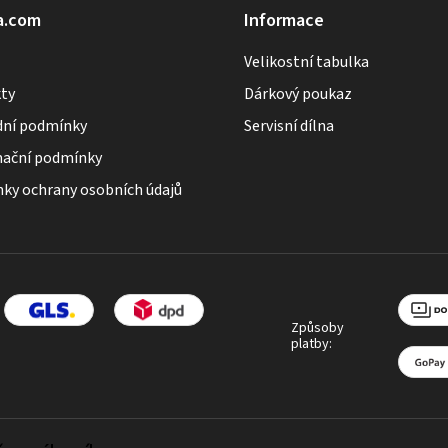
á
a.com
Informace
d
Velikostní tabulka
a
ty
Dárkový poukaz
c
ní podmínky
Servisní dílna
í
p
ační podmínky
r
ky ochrany osobních údajů
v
k
y
v
ý
Způsoby
platby:
p
i
s
u