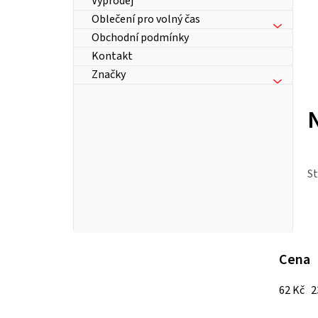
Výprodej
Oblečení pro volný čas
Obchodní podmínky
Kontakt
Značky
S
P
Cena
o
62
Kč
2
s