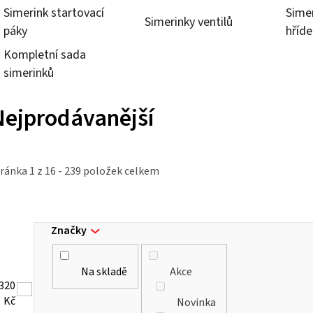
Simerink startovací
Simer
Simerinky ventilů
páky
hříde
Kompletní sada
simerinků
Nejprodávanější
tránka
1
z
16
-
239
položek celkem
Značky
Na skladě
Akce
320
Kč
Novinka