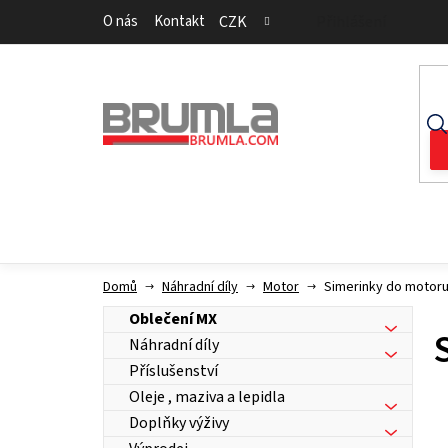
Přejít
O nás
Kontakt
CZK
Přihlášení
na
obsah
Domů
Náhradní díly
Motor
Simerinky do motor
Oblečení MX
Náhradní díly
Příslušenství
Oleje , maziva a lepidla
Doplňky výživy