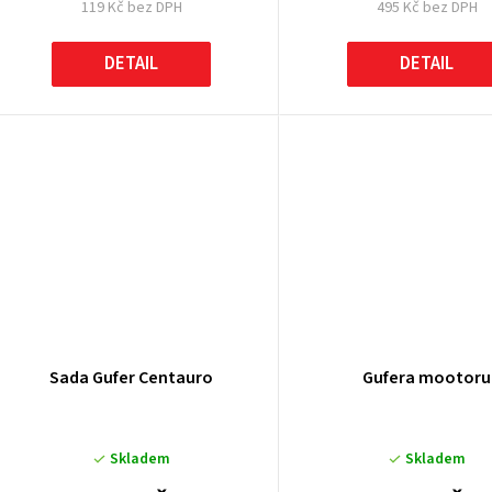
119 Kč bez DPH
495 Kč bez DPH
k
DETAIL
DETAIL
ů
Sada Gufer Centauro
Gufera mootoru
Skladem
Skladem