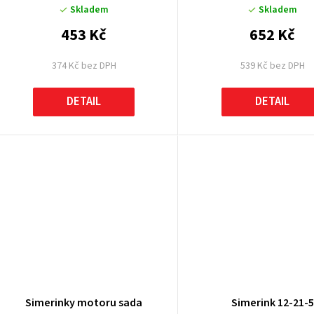
Skladem
Skladem
453 Kč
652 Kč
374 Kč bez DPH
539 Kč bez DPH
DETAIL
DETAIL
Simerinky motoru sada
Simerink 12-21-5