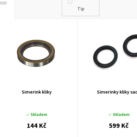
Tip
V
ý
p
p
Simerink kliky
Simerinky kliky sa
o
Skladem
Skladem
d
144 Kč
599 Kč
u