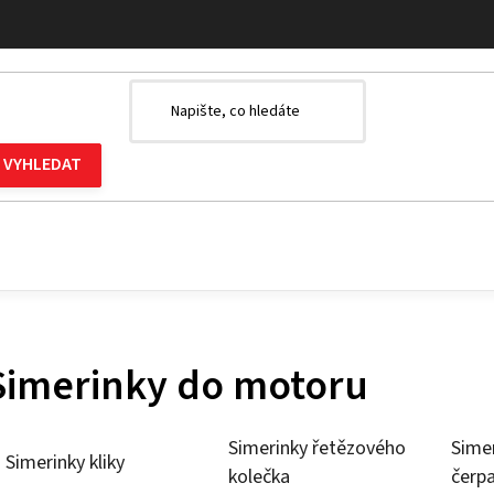
u
Simerinky do motoru
Simerinky řetězového
Sime
Simerinky kliky
kolečka
čerp