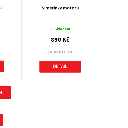
u
Simerinky motoru
Skladem
890 Kč
736 Kč bez DPH
DETAIL
H