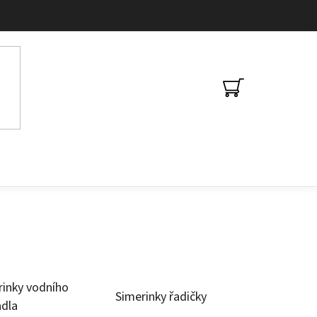
NÁKUPNÍ
KOŠÍK
rinky vodního
Simerinky řadičky
adla