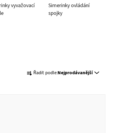
inky vyvažovací
Simerinky ovládání
le
spojky
Ř
Řadit podle:
Nejprodávanější
a
z
e
n
í