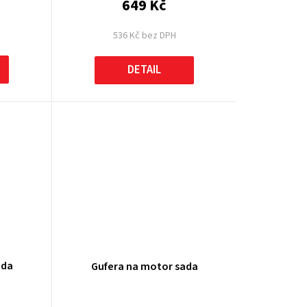
649 Kč
536 Kč bez DPH
DETAIL
ada
Gufera na motor sada