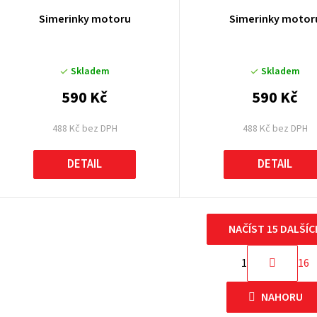
Simerinky motoru
Simerinky motor
Skladem
Skladem
590 Kč
590 Kč
488 Kč bez DPH
488 Kč bez DPH
DETAIL
DETAIL
NAČÍST 15 DALŠÍC
S
1
16
O
t
r
v
NAHORU
á
l