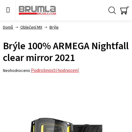
Přejít
na
obsah
Hledat
NÁ
KO
Domů
Oblečení MX
Brýle
Brýle 100% ARMEGA Nightfall
clear mirror 2021
Průměrné
Podrobnosti hodnocení
Neohodnoceno
hodnocení
produktu
je
0,0
z 5
hvězdiček.