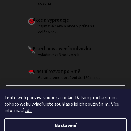
sezónu
Akce a výprodeje
Zajímavé ceny a akce v průběhu
celého roku
K-tech nastavení podvozku
Vyladíme Váš podvozek
Vlastní rozvoz po Brně
Garantujeme doručení do 180 minut
Tento web používá soubory cookie. Dalším procházením
tohoto webu vyjadřujete souhlas s jejich používáním.. Více
informací
zde
.
Sledujte nás na Instagramu
Nastavení