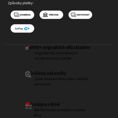
Způsoby platby:
6000+ ​originálních dílů skladem
Originální díly od ověřených
motokrosových značek
Ověřeno zákazníky
Jsme Heureka Shop roku v oblasti
auto-moto
Prodejna v Brně
Navštivte naši prodejnu v centru
Brna