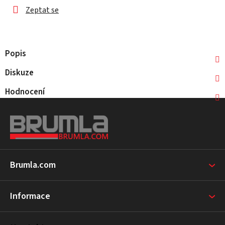
Zeptat se
Popis
Diskuze
Hodnocení
Z
á
p
a
t
Brumla.com
í
Informace