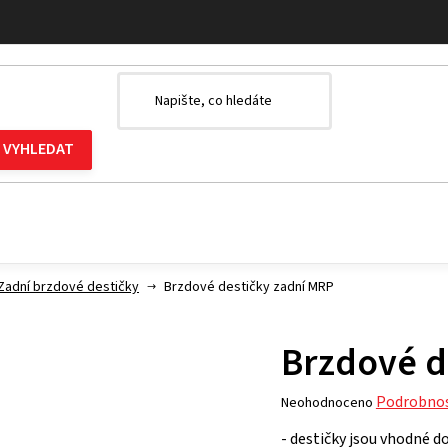
Zadní brzdové destičky
Brzdové destičky zadní MRP
Brzdové d
Průměrné
Podrobnos
Neohodnoceno
hodnocení
- destičky jsou vhodné 
produktu