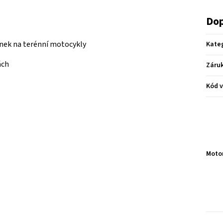
Dop
ínek na terénní motocykly
Kate
ách
Záru
Kód 
Moto