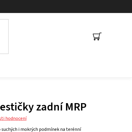
NÁKUPNÍ
KOŠÍK
estičky zadní MRP
ti hodnocení
do suchých i mokrých podmínek na terénní