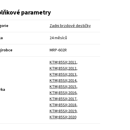
lňkové parametry
gorie
Zadni brzdové destičky
ka
24 měsíců
výrobce
MRP-602R
KTM;85SX;2011
,
KTM;85SX;2012
,
KTM;85SX;2013
,
KTM;85SX;2014
,
KTM;85SX;2015
,
rka
KTM;85SX;2016
,
KTM;85SX;2017
,
KTM;85SX;2018
,
KTM;85SX;2019
,
KTM;85SX;2020