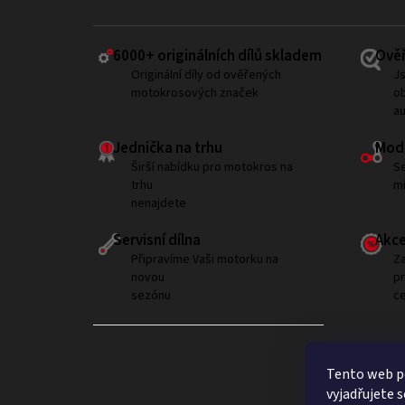
6000+ ​originálních dílů skladem
Ověř
Originální díly od ověřených
Js
motokrosových značek
ob
a
Jednička na trhu
Modi
Širší nabídku pro motokros na
Se
trhu
mí
nenajdete
Servisní dílna
Akce
Připravíme Vaši motorku na
Za
novou
p
sezónu
ce
Tento web p
vyjadřujete s