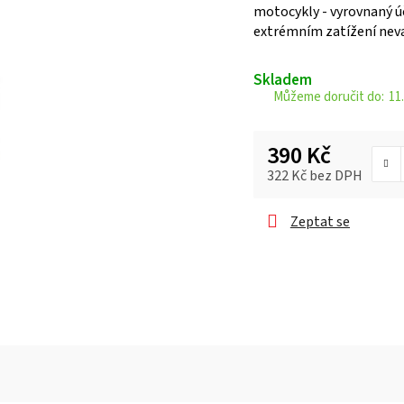
motocykly - vyrovnaný úč
je
extrémním zatížení nev
0,0
z 5
hvězdiček.
Skladem
11.
390 Kč
322 Kč bez DPH
Měrná cena:
Zeptat se