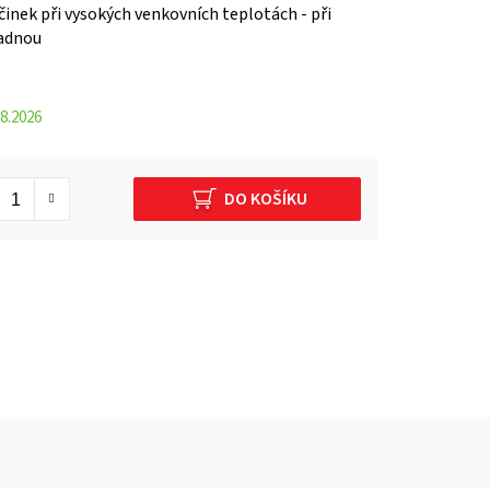
inek při vysokých venkovních teplotách - při
adnou
8.2026
DO KOŠÍKU