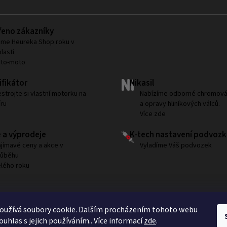
eno zákazníky
me Heureka Shop roku v
lasti
uto-moto
fikátor
Nikasil
strojte si vlastní motorku na
Nabízíme odborné chromová
ru
a opravy hliníkových válců.
Více zde
 a výprodeje
K-tech nastavení podvozk
jímavé ceny a akce v
Vyladíme Váš podvozek
růběhu
lého roku
Sledujte nás na Instagramu
oužívá soubory cookie. Dalším procházením tohoto webu
ouhlas s jejich používáním.. Více informací
zde
.