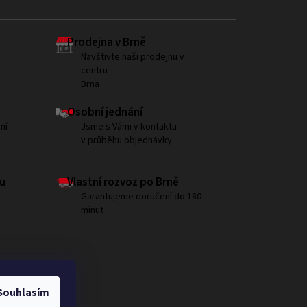
Prodejna v Brně
Navštivte naši prodejnu v
centru
Brna
Osobní jednání
ní
Jsme s Vámi v kontaktu
v průběhu objednávky
u
Vlastní rozvoz po Brně
Garantujeme doručení do 180
minut
Souhlasím