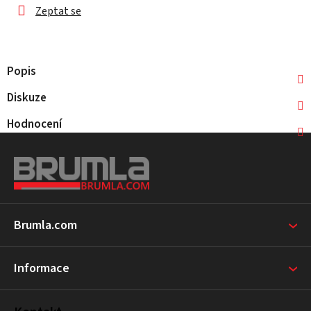
Zeptat se
Popis
Diskuze
Hodnocení
Z
á
p
a
t
Brumla.com
í
Informace