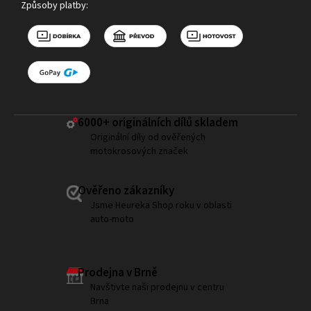
Způsoby platby:
6000+ ​originálních dílů skladem
Originální díly od ověřených
motokrosových značek
Ověřeno zákazníky
Jsme Heureka Shop roku v oblasti
auto-moto
Prodejna v Brně
Navštivte naši prodejnu v centru
Brna