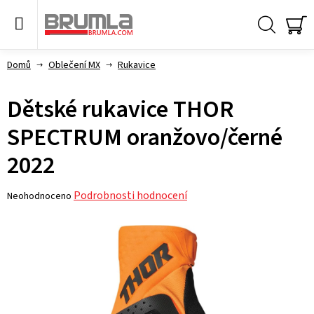
Přejít
na
obsah
Hledat
NÁ
KO
Domů
Oblečení MX
Rukavice
Dětské rukavice THOR
SPECTRUM oranžovo/černé
2022
Průměrné
Podrobnosti hodnocení
Neohodnoceno
hodnocení
produktu
je
0,0
z 5
hvězdiček.