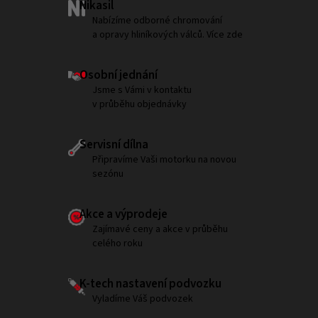
Nikasil
Nabízíme odborné chromování
a opravy hliníkových válců. Více zde
Osobní jednání
Jsme s Vámi v kontaktu
v průběhu objednávky
Servisní dílna
Připravíme Vaši motorku na novou
sezónu
Akce a výprodeje
Zajímavé ceny a akce v průběhu
celého roku
K-tech nastavení podvozku
Vyladíme Váš podvozek