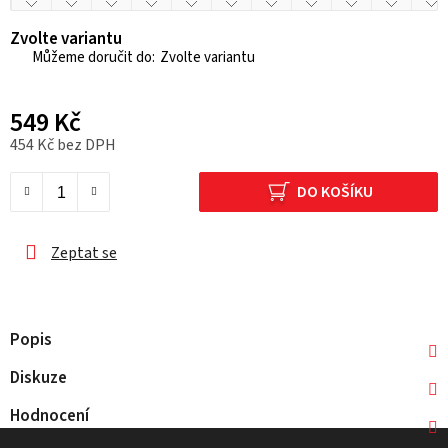
Zvolte variantu
Zvolte variantu
549 Kč
454 Kč bez DPH
Měrná cena:
DO KOŠÍKU
Zeptat se
Popis
Diskuze
Hodnocení
Z