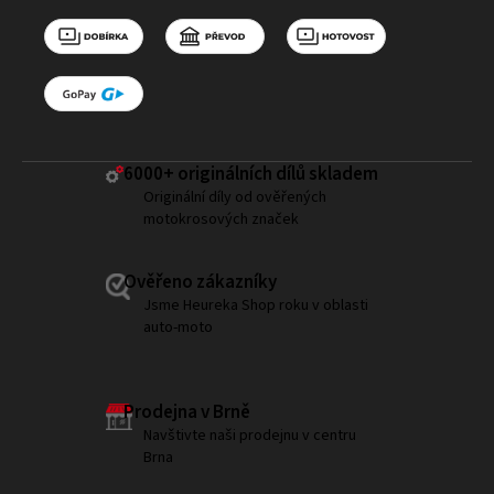
6000+ ​originálních dílů skladem
Originální díly od ověřených
motokrosových značek
Ověřeno zákazníky
Jsme Heureka Shop roku v oblasti
auto-moto
Prodejna v Brně
Navštivte naši prodejnu v centru
Brna