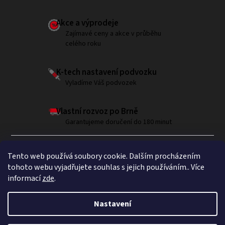
Akce a výprodeje
Zajímavé ceny a akce v průběhu
celého roku
K-tech nastavení podvozku
Vyladíme Váš podvozek
Vlastní rozvoz po Brně
Garantujeme doručení do 180 minut
Tento web používá soubory cookie. Dalším procházením
tohoto webu vyjadřujete souhlas s jejich používáním.. Více
informací
zde
.
Sledujte nás na Instagramu
Nastavení
Copyright 2026
Brumla.com
. Všechna práva vyhrazena.