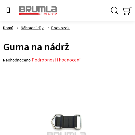
Přejít
na
obsah
Hledat
NÁ
KO
Domů
Náhradní díly
Podvozek
Guma na nádrž
Průměrné
Podrobnosti hodnocení
Neohodnoceno
hodnocení
produktu
je
0,0
z 5
hvězdiček.