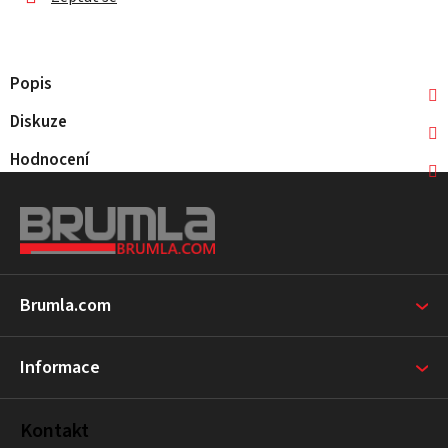
Popis
Diskuze
Hodnocení
Z
á
p
a
t
Brumla.com
í
Informace
Kontakt