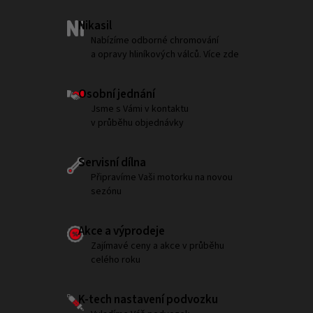
Nikasil
Nabízíme odborné chromování
a opravy hliníkových válců. Více zde
Osobní jednání
Jsme s Vámi v kontaktu
v průběhu objednávky
Servisní dílna
Připravíme Vaši motorku na novou
sezónu
Akce a výprodeje
Zajímavé ceny a akce v průběhu
celého roku
K-tech nastavení podvozku