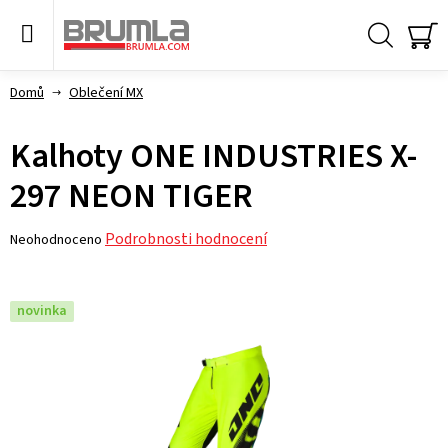
Přejít
na
obsah
Hledat
NÁ
KO
Domů
Oblečení MX
Kalhoty ONE INDUSTRIES X-
297 NEON TIGER
Průměrné
Podrobnosti hodnocení
Neohodnoceno
hodnocení
produktu
je
novinka
0,0
z 5
hvězdiček.