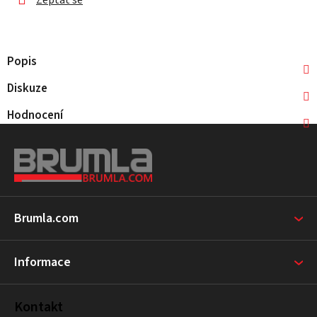
Zeptat se
Popis
Diskuze
Hodnocení
Z
á
p
a
t
Brumla.com
í
Informace
Kontakt