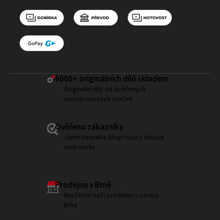
6000+ ​originálních dílů skladem
Originální díly od ověřených
motokrosových značek
Ověřeno zákazníky
Jsme Heureka Shop roku v oblasti
auto-moto
Prodejna v Brně
Navštivte naši prodejnu v centru
Brna