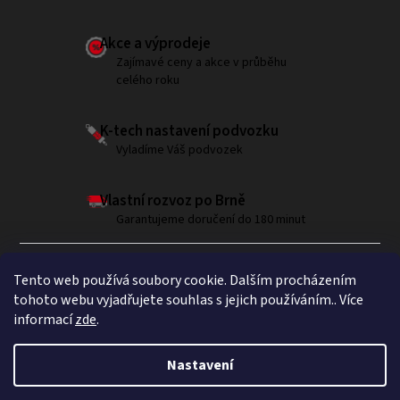
Akce a výprodeje
Zajímavé ceny a akce v průběhu
celého roku
K-tech nastavení podvozku
Vyladíme Váš podvozek
Vlastní rozvoz po Brně
Garantujeme doručení do 180 minut
Tento web používá soubory cookie. Dalším procházením
tohoto webu vyjadřujete souhlas s jejich používáním.. Více
informací
zde
.
Sledujte nás na Instagramu
Nastavení
Copyright 2026
Brumla.com
. Všechna práva vyhrazena.