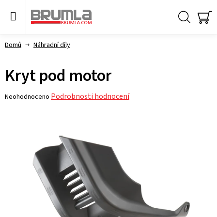
Přejít
na
obsah
Hledat
NÁ
KO
Domů
Náhradní díly
Kryt pod motor
Průměrné
Podrobnosti hodnocení
Neohodnoceno
hodnocení
produktu
je
0,0
z 5
hvězdiček.