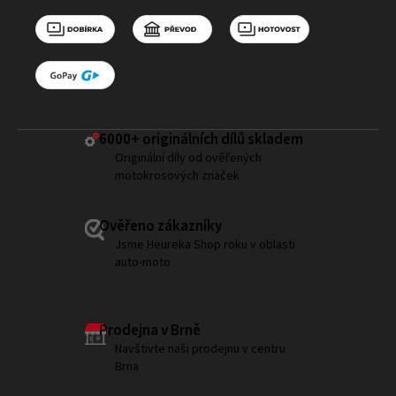
6000+ ​originálních dílů skladem
Originální díly od ověřených
motokrosových značek
Ověřeno zákazníky
Jsme Heureka Shop roku v oblasti
auto-moto
Prodejna v Brně
Navštivte naši prodejnu v centru
Brna