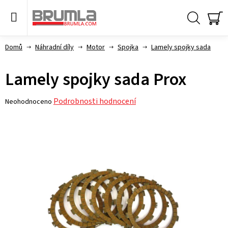
Přejít
na
obsah
Hledat
NÁ
KO
Domů
Náhradní díly
Motor
Spojka
Lamely spojky sada
Lamely spojky sada Prox
Průměrné
Podrobnosti hodnocení
Neohodnoceno
hodnocení
produktu
je
0,0
z 5
hvězdiček.