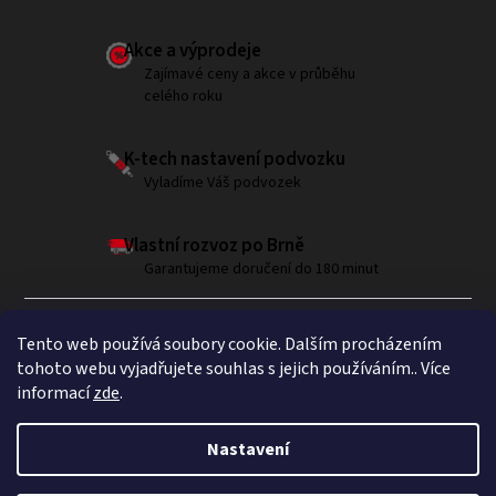
Akce a výprodeje
Zajímavé ceny a akce v průběhu
celého roku
K-tech nastavení podvozku
Vyladíme Váš podvozek
Vlastní rozvoz po Brně
Garantujeme doručení do 180 minut
Tento web používá soubory cookie. Dalším procházením
tohoto webu vyjadřujete souhlas s jejich používáním.. Více
informací
zde
.
Sledujte nás na Instagramu
Nastavení
Copyright 2026
Brumla.com
. Všechna práva vyhrazena.