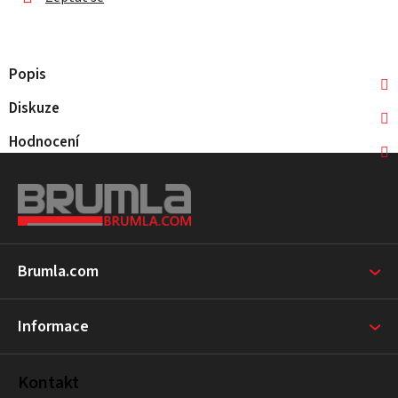
Popis
Diskuze
Hodnocení
Z
á
p
a
t
Brumla.com
í
Informace
Kontakt