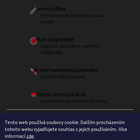
Servisní dílna
Připravíme Vaši motorku na novou
sezónu
Akce a výprodeje
Zajímavé ceny a akce v průběhu
celého roku
K-tech nastavení podvozku
Vyladíme Váš podvozek
Vlastní rozvoz po Brně
Garantujeme doručení do 180 minut
Tento web používá soubory cookie. Dalším procházením
tohoto webu vyjadřujete souhlas s jejich používáním.. Více
informací
zde
.
Sledujte nás na Instagramu