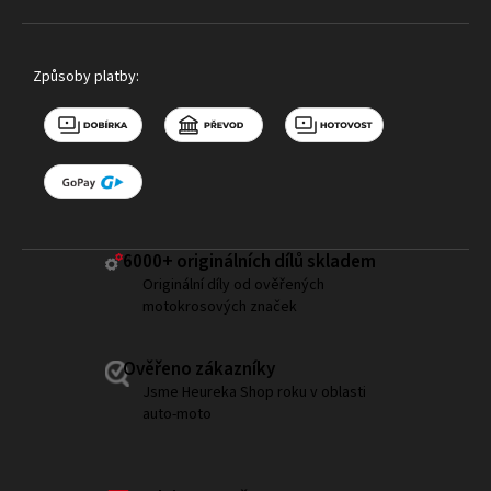
Způsoby platby:
6000+ ​originálních dílů skladem
Originální díly od ověřených
motokrosových značek
Ověřeno zákazníky
Jsme Heureka Shop roku v oblasti
auto-moto