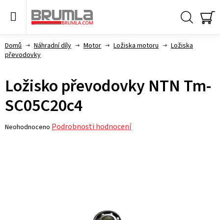
Přejít
na
obsah
Hledat
NÁ
KO
Domů
Náhradní díly
Motor
Ložiska motoru
Ložiska
převodovky
Ložisko převodovky NTN Tm-
SC05C20c4
Průměrné
Podrobnosti hodnocení
Neohodnoceno
hodnocení
produktu
je
0,0
z 5
hvězdiček.