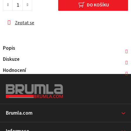
DO KOŠÍKU
Zeptat se
Popis
Diskuze
Hodnocení
Z
á
p
a
t
Brumla.com
í