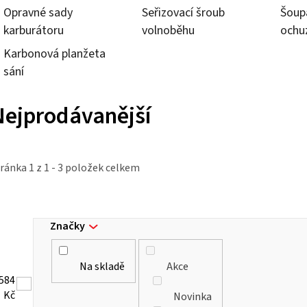
Opravné sady
Seřizovací šroub
Šoup
karburátoru
volnoběhu
ochu
Karbonová planžeta
sání
Nejprodávanější
tránka
1
z
1
-
3
položek celkem
Značky
Na skladě
Akce
584
Kč
Novinka