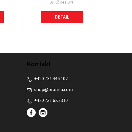
97 Kč bez DPH
DETAIL
Kontakt
+420 731 446 102
shop
@
brumla.com
+420 731 625 310