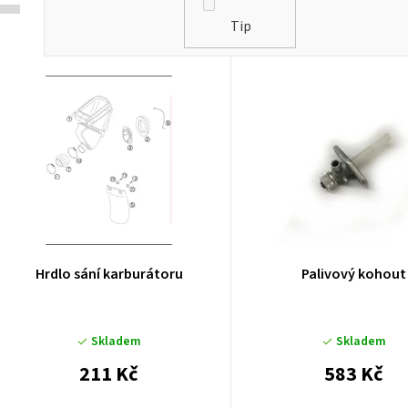
Tip
V
ý
p
p
Hrdlo sání karburátoru
Palivový kohout
o
Skladem
Skladem
d
211 Kč
583 Kč
u