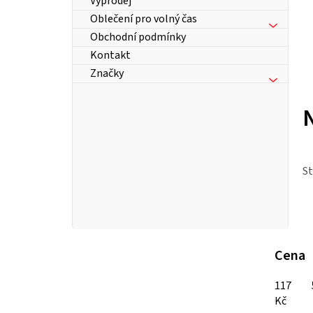
Výprodej
Oblečení pro volný čas
Obchodní podmínky
Kontakt
Značky
S
P
Cena
o
117
Kč
s