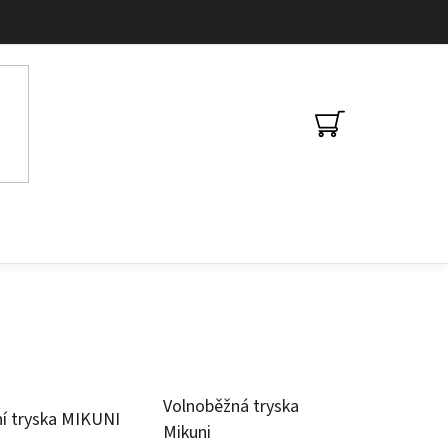
NÁKUPNÍ
KOŠÍK
Volnoběžná tryska
ní tryska MIKUNI
Mikuni