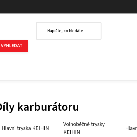
Díly karburátoru
Volnoběžné trysky
Hlavní tryska KEIHIN
Hlav
KEIHIN