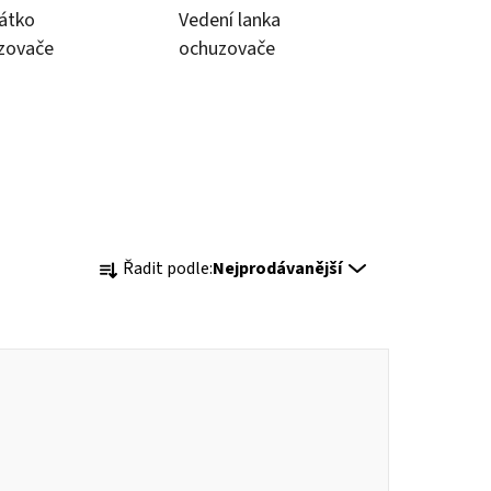
átko
Vedení lanka
zovače
ochuzovače
Ř
Řadit podle:
Nejprodávanější
a
z
e
n
í