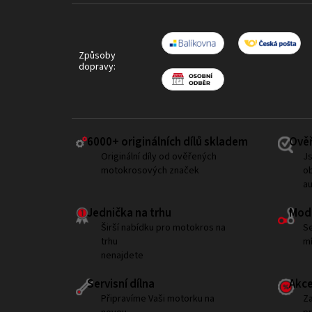
Způsoby
dopravy:
6000+ ​originálních dílů skladem
Ověř
Originální díly od ověřených
Js
motokrosových značek
ob
a
Jednička na trhu
Modi
Širší nabídku pro motokros na
Se
trhu
mí
nenajdete
Servisní dílna
Akce
Připravíme Vaši motorku na
Za