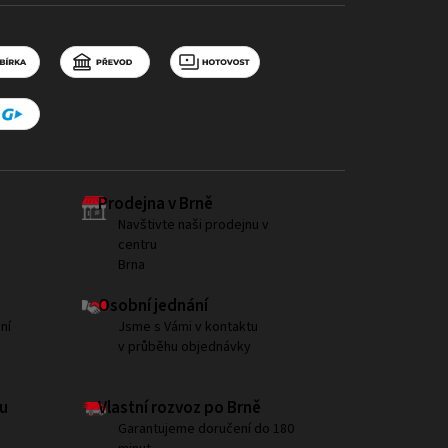
Prodejna v Brně
Navštivte naši prodejnu v
centru
Brna
Osobní jednání
ní
Jsme s Vámi v kontaktu
v průběhu objednávky
u
Vlastní rozvoz po Brně
Garantujeme doručení do 180