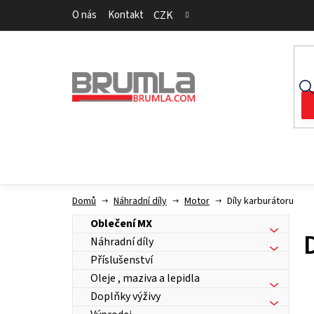
Přejít
O nás
Kontakt
CZK
Přihlášení
na
obsah
Domů
Náhradní díly
Motor
Díly karburátoru
Oblečení MX
Náhradní díly
Příslušenství
Oleje , maziva a lepidla
Doplňky výživy