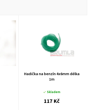
p
r
o
d
u
k
t
ů
Hadička na benzín 4x6mm délka
1m
Skladem
117 Kč