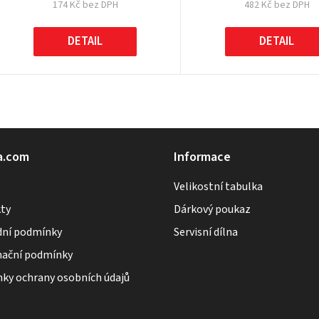
174 Kč bez DPH
482 Kč bez DPH
k
DETAIL
DETAIL
ů
O
v
l
á
a.com
Informace
d
Velikostní tabulka
a
ty
Dárkový poukaz
c
ní podmínky
Servisní dílna
í
p
ační podmínky
r
ky ochrany osobních údajů
v
k