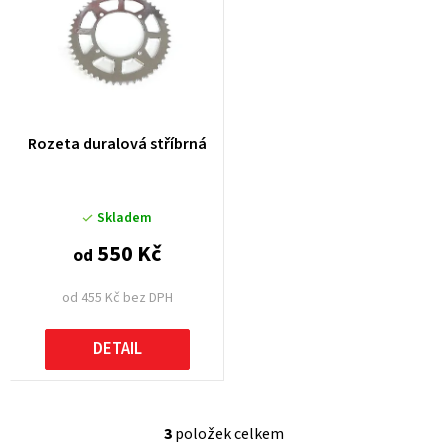
Rozeta duralová stříbrná
Skladem
550 Kč
od
od 455 Kč bez DPH
DETAIL
3
položek celkem
O