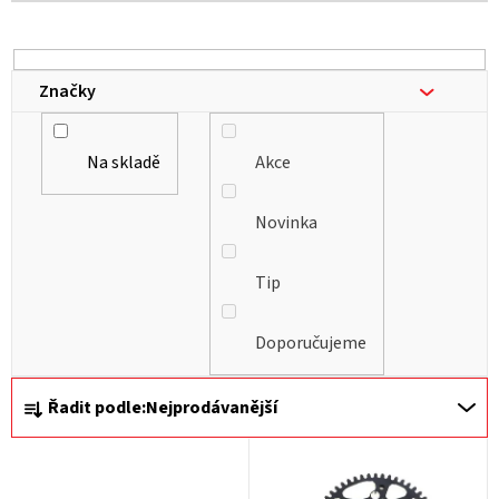
r
o
d
Značky
u
k
Na skladě
Akce
t
ů
Novinka
Tip
Doporučujeme
Ř
Řadit podle:
Nejprodávanější
a
z
e