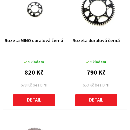
n
í
p
r
Rozeta MINO duralová černá
Rozeta duralová černá
o
d
u
Skladem
Skladem
k
820 Kč
790 Kč
t
678 Kč bez DPH
653 Kč bez DPH
ů
DETAIL
DETAIL