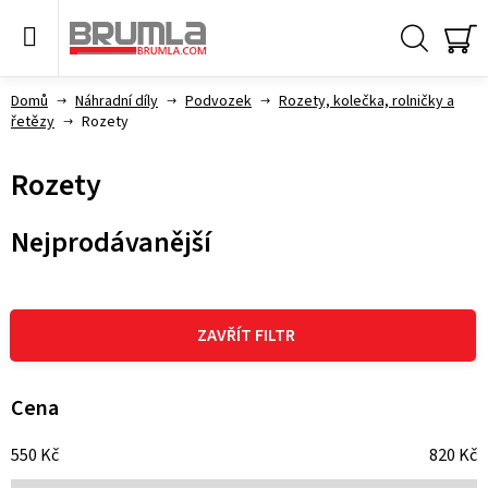
Přejít
na
obsah
Hledat
NÁ
KO
Domů
Náhradní díly
Podvozek
Rozety, kolečka, rolničky a
řetězy
Rozety
Rozety
Nejprodávanější
V
ý
ZAVŘÍT FILTR
p
i
Cena
s
550
Kč
820
Kč
p