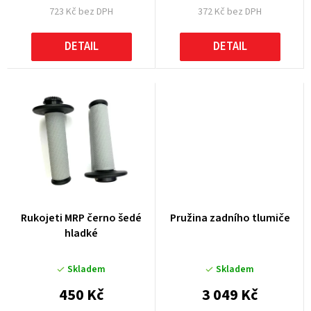
723 Kč bez DPH
372 Kč bez DPH
ů
DETAIL
DETAIL
Rukojeti MRP černo šedé
Pružina zadního tlumiče
hladké
Skladem
Skladem
450 Kč
3 049 Kč