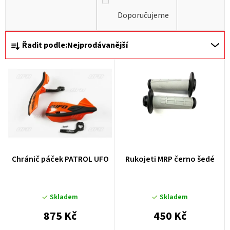
Doporučujeme
Ř
Řadit podle:
Nejprodávanější
a
z
e
n
í
p
r
Chránič páček PATROL UFO
Rukojeti MRP černo šedé
o
d
u
Skladem
Skladem
k
875 Kč
450 Kč
t