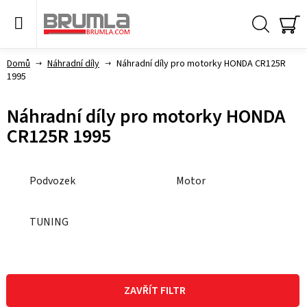
Přejít
na
obsah
Hledat
NÁ
KO
Domů
Náhradní díly
Náhradní díly pro motorky HONDA CR125R
1995
Náhradní díly pro motorky HONDA
CR125R 1995
Podvozek
Motor
TUNING
V
ý
ZAVŘÍT FILTR