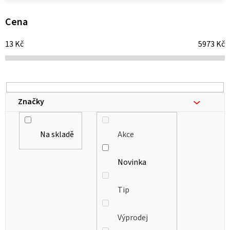
p
i
Cena
s
13
Kč
5973
Kč
p
r
o
d
Značky
u
k
Na skladě
Akce
t
ů
Novinka
Tip
Výprodej