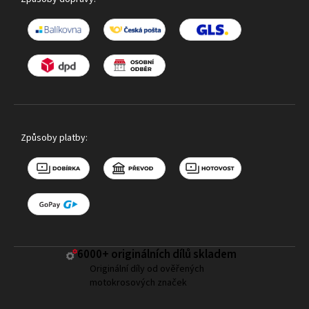
Způsoby platby:
6000+ ​originálních dílů skladem
Originální díly od ověřených
motokrosových značek