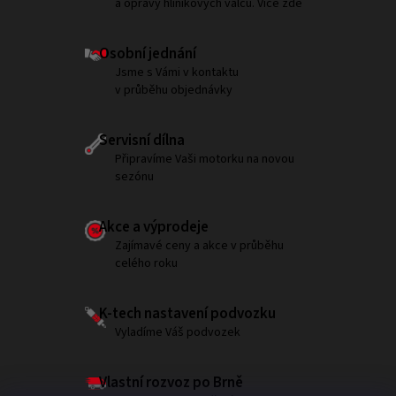
a opravy hliníkových válců. Více zde
Osobní jednání
Jsme s Vámi v kontaktu
v průběhu objednávky
Servisní dílna
Připravíme Vaši motorku na novou
sezónu
Akce a výprodeje
Zajímavé ceny a akce v průběhu
celého roku
K-tech nastavení podvozku
Vyladíme Váš podvozek
Vlastní rozvoz po Brně