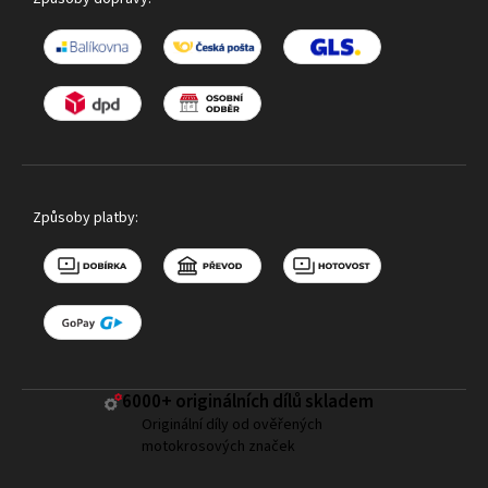
Způsoby platby:
6000+ ​originálních dílů skladem
Originální díly od ověřených
motokrosových značek