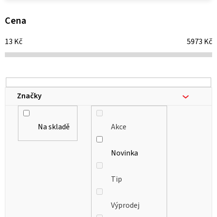
p
i
Cena
s
13
Kč
5973
Kč
p
r
o
d
Značky
u
k
Na skladě
Akce
t
ů
Novinka
Tip
Výprodej