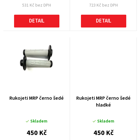
531 Kč bez DPH
723 Kč bez DPH
ů
DETAIL
DETAIL
Rukojeti MRP černo šedé
Rukojeti MRP černo šedé
hladké
Skladem
Skladem
450 Kč
450 Kč