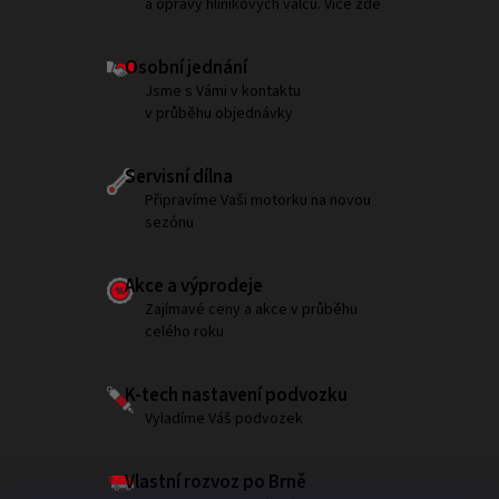
a opravy hliníkových válců. Více zde
Osobní jednání
Jsme s Vámi v kontaktu
v průběhu objednávky
Servisní dílna
Připravíme Vaši motorku na novou
sezónu
Akce a výprodeje
Zajímavé ceny a akce v průběhu
celého roku
K-tech nastavení podvozku
Vyladíme Váš podvozek
Vlastní rozvoz po Brně