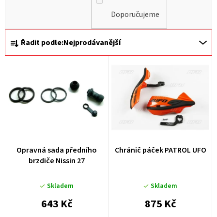
Doporučujeme
Ř
Řadit podle:
Nejprodávanější
a
z
e
n
í
p
r
Opravná sada předního
Chránič páček PATROL UFO
o
brzdiče Nissin 27
d
u
Skladem
Skladem
k
643 Kč
875 Kč
t