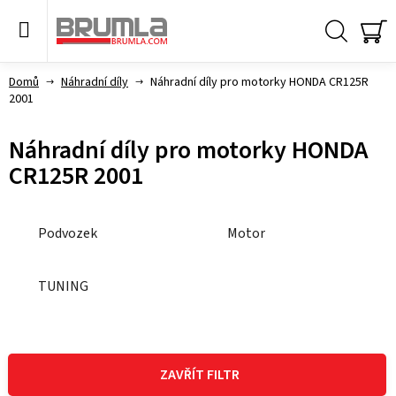
Přejít
na
obsah
Hledat
NÁ
KO
Domů
Náhradní díly
Náhradní díly pro motorky HONDA CR125R
2001
Náhradní díly pro motorky HONDA
CR125R 2001
Podvozek
Motor
TUNING
V
ý
ZAVŘÍT FILTR