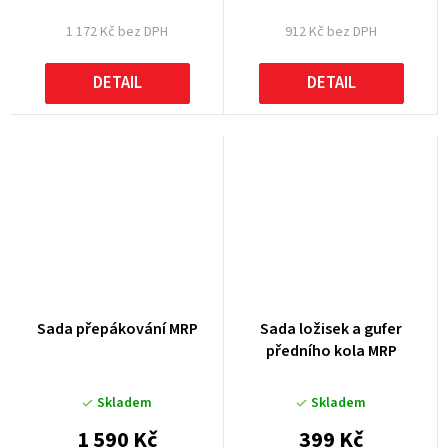
1 172 Kč bez DPH
912 Kč bez DPH
DETAIL
DETAIL
Sada přepákování MRP
Sada ložisek a gufer
předního kola MRP
Skladem
Skladem
1 590 Kč
399 Kč