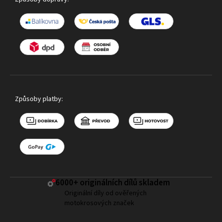
Způsoby platby:
6000+ ​originálních dílů skladem
Originální díly od ověřených
motokrosových značek