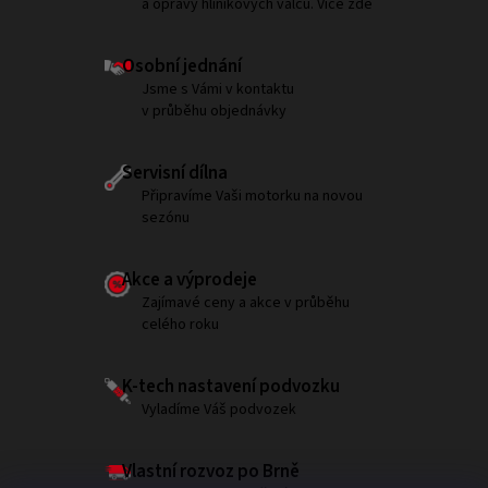
a opravy hliníkových válců. Více zde
Osobní jednání
Jsme s Vámi v kontaktu
v průběhu objednávky
Servisní dílna
Připravíme Vaši motorku na novou
sezónu
Akce a výprodeje
Zajímavé ceny a akce v průběhu
celého roku
K-tech nastavení podvozku
Vyladíme Váš podvozek
Vlastní rozvoz po Brně