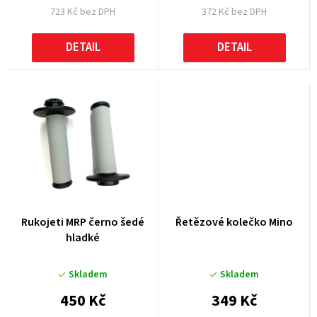
723 Kč bez DPH
372 Kč bez DPH
ů
DETAIL
DETAIL
Rukojeti MRP černo šedé
Řetězové kolečko Mino
hladké
Skladem
Skladem
450 Kč
349 Kč