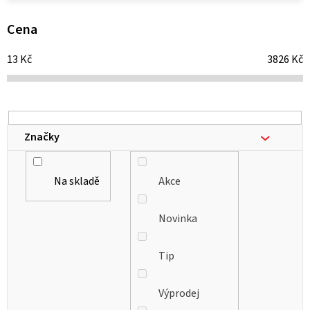
p
i
Cena
s
13
Kč
3826
Kč
p
r
o
d
Značky
u
k
Na skladě
Akce
t
ů
Novinka
Tip
Výprodej