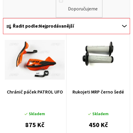
Doporučujeme
Ř
Řadit podle:
Nejprodávanější
a
z
e
n
í
p
r
Chránič páček PATROL UFO
Rukojeti MRP černo šedé
o
d
u
Skladem
Skladem
k
875 Kč
450 Kč
t