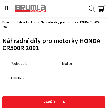
Přejít
na
obsah
Hledat
NÁ
KO
Domů
Náhradní díly
Náhradní díly pro motorky HONDA CR500R
2001
Náhradní díly pro motorky HONDA
CR500R 2001
Podvozek
Motor
TUNING
V
ý
ZAVŘÍT FILTR