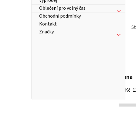
Výprodej
Oblečení pro volný čas
Obchodní podmínky
Kontakt
S
Značky
Cena
13
Kč
1
P
o
s