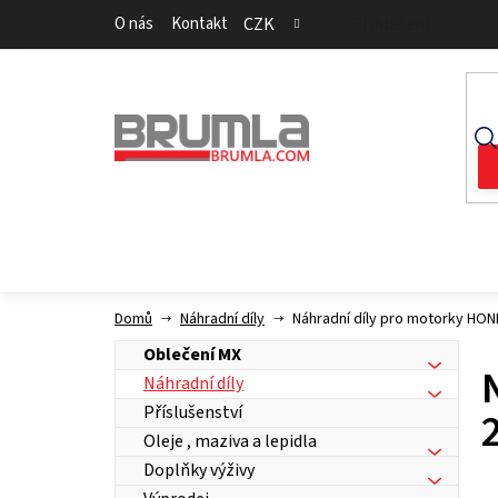
Přejít
O nás
Kontakt
CZK
Přihlášení
na
obsah
Domů
Náhradní díly
Náhradní díly pro motorky HO
Oblečení MX
Náhradní díly
Příslušenství
Oleje , maziva a lepidla
Doplňky výživy