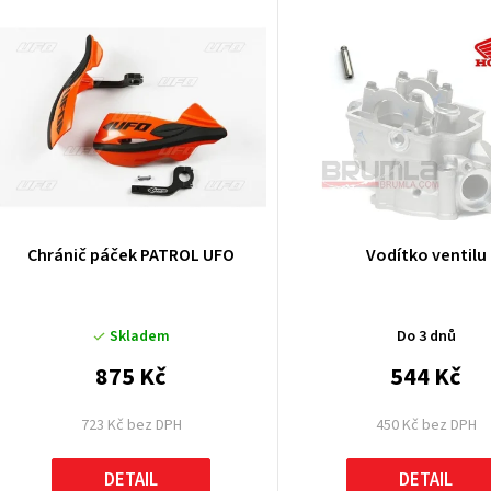
V
ý
p
p
Chránič páček PATROL UFO
Vodítko ventilu
o
Skladem
Do 3 dnů
d
875 Kč
544 Kč
u
723 Kč bez DPH
450 Kč bez DPH
k
DETAIL
DETAIL