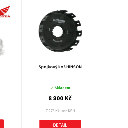
u
k
t
ů
Spojkový koš HINSON
Skladem
8 800 Kč
7 273 Kč bez DPH
DETAIL