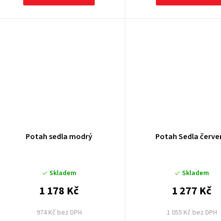
ů
Potah sedla modrý
Potah Sedla červe
Skladem
Skladem
1 178 Kč
1 277 Kč
974 Kč bez DPH
1 055 Kč bez DPH