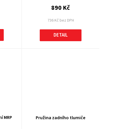
890 Kč
736 Kč bez DPH
DETAIL
ní MRP
Pružina zadního tlumiče