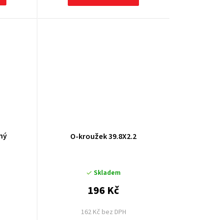
ný
O-kroužek 39.8X2.2
Skladem
196 Kč
162 Kč bez DPH