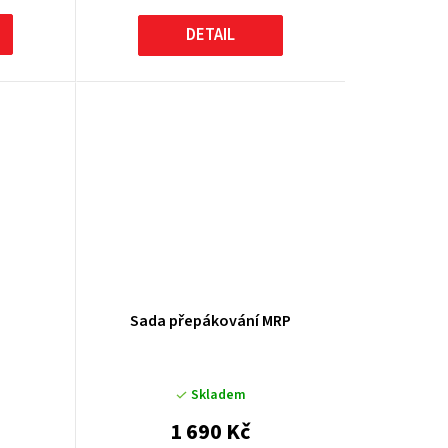
DETAIL
Sada přepákování MRP
Skladem
1 690 Kč