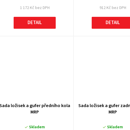
1 172 Kč bez DPH
912 Kč bez DPH
DETAIL
DETAIL
Sada ložisek a gufer předního kola
Sada ložisek a gufer zad
MRP
MRP
Skladem
Skladem