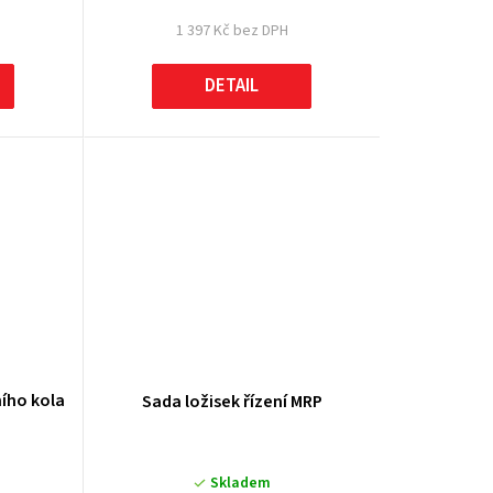
1 397 Kč bez DPH
DETAIL
ního kola
Sada ložisek řízení MRP
Skladem