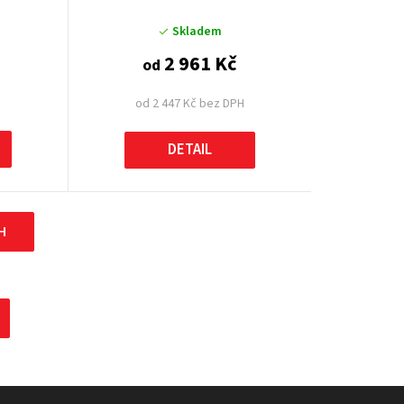
Skladem
2 961 Kč
od
od 2 447 Kč bez DPH
DETAIL
H