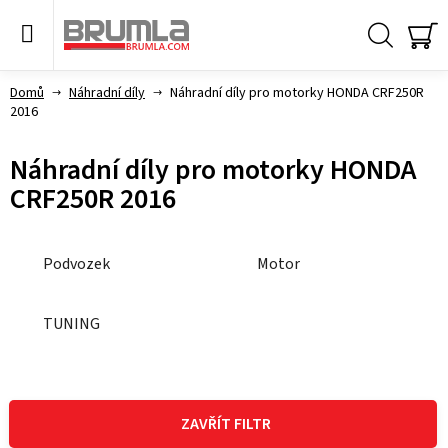
Přejít
na
obsah
Hledat
NÁ
KO
Domů
Náhradní díly
Náhradní díly pro motorky HONDA CRF250R
2016
Náhradní díly pro motorky HONDA
CRF250R 2016
Podvozek
Motor
TUNING
V
ý
ZAVŘÍT FILTR