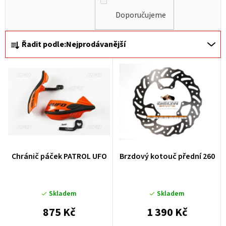
Doporučujeme
Ř
Řadit podle:
Nejprodávanější
a
z
e
n
í
p
r
Chránič páček PATROL UFO
Brzdový kotouč přední 260
o
d
u
Skladem
Skladem
k
875 Kč
1 390 Kč
t