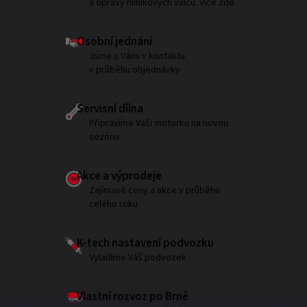
a opravy hliníkových válců. Více zde
Osobní jednání
Jsme s Vámi v kontaktu
v průběhu objednávky
Servisní dílna
Připravíme Vaši motorku na novou
sezónu
Akce a výprodeje
Zajímavé ceny a akce v průběhu
celého roku
K-tech nastavení podvozku
Vyladíme Váš podvozek
Vlastní rozvoz po Brně