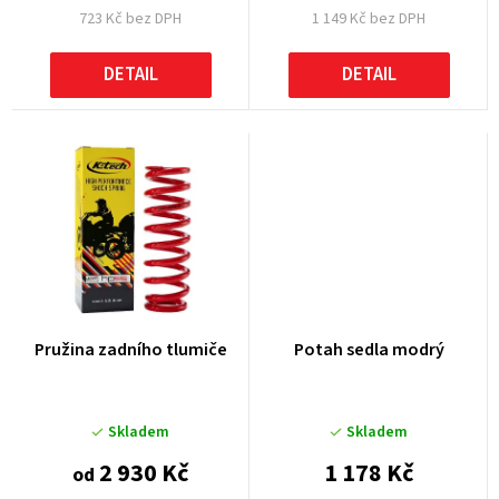
723 Kč bez DPH
1 149 Kč bez DPH
ů
DETAIL
DETAIL
Pružina zadního tlumiče
Potah sedla modrý
Skladem
Skladem
2 930 Kč
1 178 Kč
od