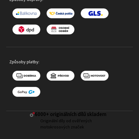
Způsoby platby:
6000+ ​originálních dílů skladem
Originální díly od ověřených
motokrosových značek