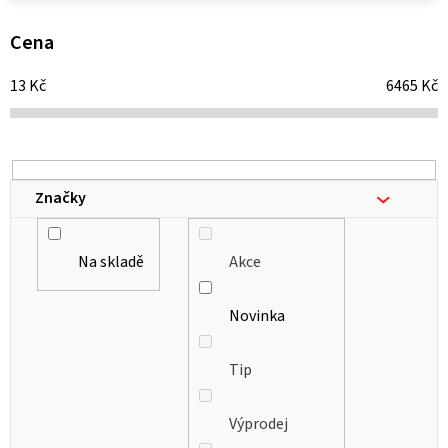
p
i
Cena
s
13
Kč
6465
Kč
p
r
o
d
Značky
u
k
Na skladě
Akce
t
ů
Novinka
Tip
Výprodej