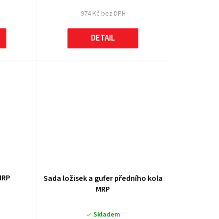
974 Kč bez DPH
DETAIL
MRP
Sada ložisek a gufer předního kola
MRP
Skladem