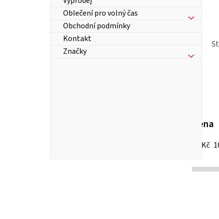
Výprodej
Oblečení pro volný čas
Obchodní podmínky
Kontakt
S
Značky
Cena
13
Kč
1
P
o
s