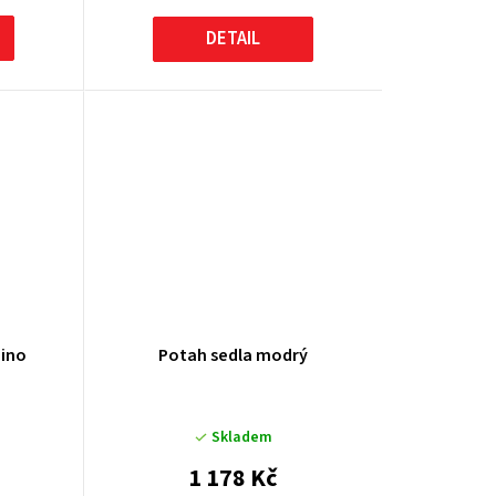
DETAIL
Mino
Potah sedla modrý
Skladem
1 178 Kč