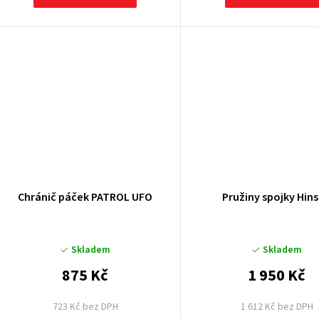
ů
Chránič páček PATROL UFO
Pružiny spojky Hin
Skladem
Skladem
875 Kč
1 950 Kč
723 Kč bez DPH
1 612 Kč bez DPH