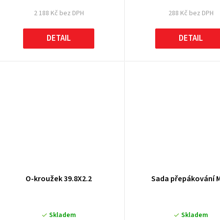
2 188 Kč bez DPH
288 Kč bez DPH
DETAIL
DETAIL
O-kroužek 39.8X2.2
Sada přepákování 
Skladem
Skladem