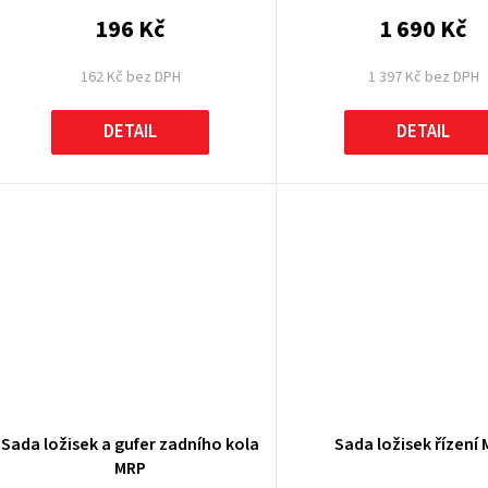
196 Kč
1 690 Kč
162 Kč bez DPH
1 397 Kč bez DPH
DETAIL
DETAIL
Sada ložisek a gufer zadního kola
Sada ložisek řízení
MRP