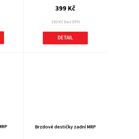
399 Kč
330 Kč bez DPH
DETAIL
 MRP
Brzdové destičky zadní MRP