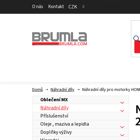
Přejít
O nás
Kontakt
CZK
Přihlášení
na
obsah
Domů
Náhradní díly
Náhradní díly pro motorky HO
Oblečení MX
Náhradní díly
Příslušenství
Oleje , maziva a lepidla
Doplňky výživy