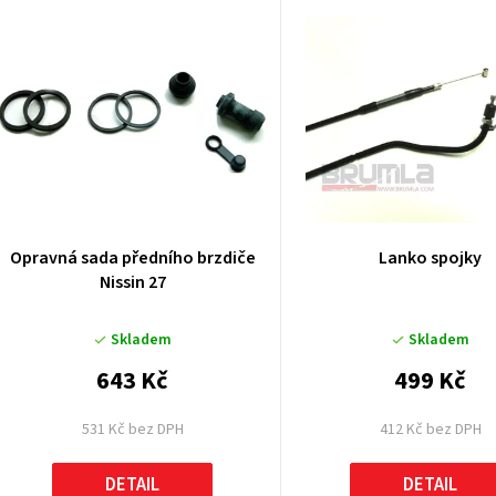
V
ý
p
p
Opravná sada předního brzdiče
Lanko spojky
Nissin 27
o
Skladem
Skladem
d
643 Kč
499 Kč
u
531 Kč bez DPH
412 Kč bez DPH
k
DETAIL
DETAIL