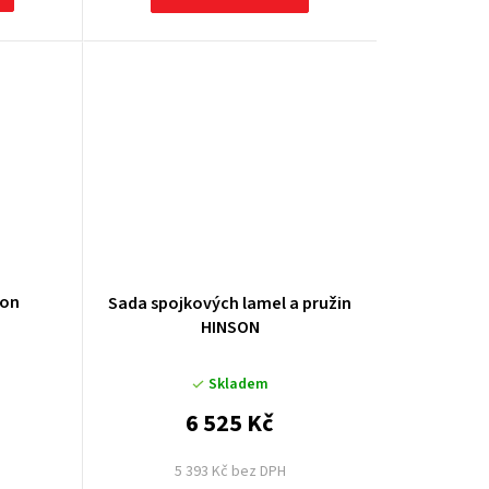
son
Sada spojkových lamel a pružin
HINSON
Skladem
6 525 Kč
5 393 Kč bez DPH