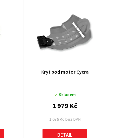
u
k
t
ů
Kryt pod motor Cycra
Skladem
1 979 Kč
1 636 Kč bez DPH
DETAIL