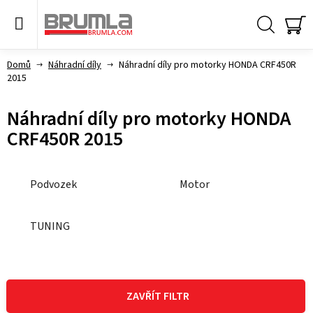
Přejít
na
obsah
Hledat
NÁ
KO
Domů
Náhradní díly
Náhradní díly pro motorky HONDA CRF450R
2015
Náhradní díly pro motorky HONDA
CRF450R 2015
Podvozek
Motor
TUNING
V
ý
ZAVŘÍT FILTR