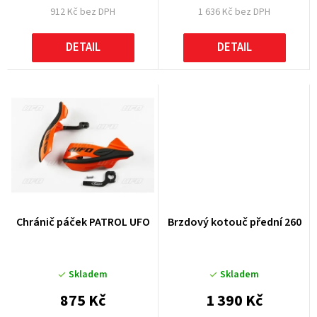
912 Kč bez DPH
1 636 Kč bez DPH
ů
DETAIL
DETAIL
Chránič páček PATROL UFO
Brzdový kotouč přední 260
Skladem
Skladem
875 Kč
1 390 Kč