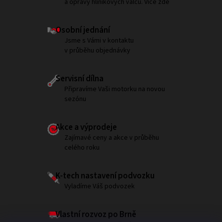
a opravy hliníkových válců. Více zde
Osobní jednání
Jsme s Vámi v kontaktu
v průběhu objednávky
Servisní dílna
Připravíme Vaši motorku na novou
sezónu
Akce a výprodeje
Zajímavé ceny a akce v průběhu
celého roku
K-tech nastavení podvozku
Vyladíme Váš podvozek
Vlastní rozvoz po Brně