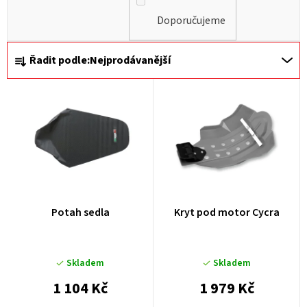
Doporučujeme
Ř
Řadit podle:
Nejprodávanější
a
z
e
n
í
p
r
Potah sedla
Kryt pod motor Cycra
o
d
u
Skladem
Skladem
k
1 104 Kč
1 979 Kč
t