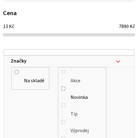
p
i
Cena
s
13
Kč
7890
Kč
p
r
o
d
Značky
u
k
Na skladě
Akce
t
ů
Novinka
Tip
Výprodej