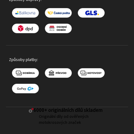
Způsoby platby:
6000+ ​originálních dílů skladem
Originální díly od ověřených
motokrosových značek