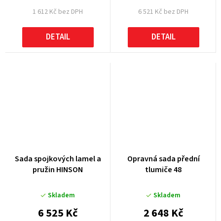
1 612 Kč bez DPH
6 521 Kč bez DPH
DETAIL
DETAIL
Sada spojkových lamel a
Opravná sada přední
pružin HINSON
tlumiče 48
Skladem
Skladem
6 525 Kč
2 648 Kč