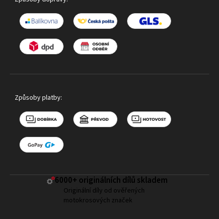
Způsoby platby:
6000+ ​originálních dílů skladem
Originální díly od ověřených
motokrosových značek