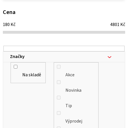
p
i
Cena
s
180
Kč
4801
Kč
p
r
o
d
Značky
u
k
Na skladě
Akce
t
ů
Novinka
Tip
Výprodej