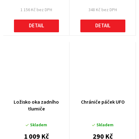
1 156 Kč bez DPH
348 Kč bez DPH
DETAIL
DETAIL
Ložisko oka zadního
Chrániče páček UFO
tlumiče
Skladem
Skladem
1 009 Kč
290 Kč