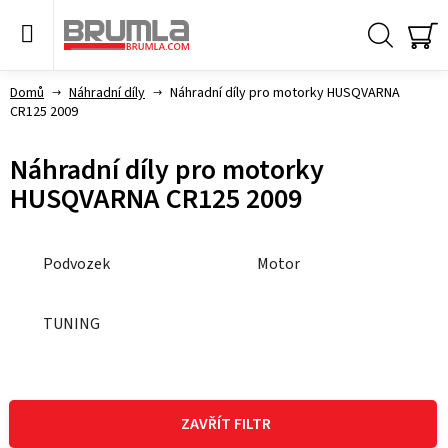
Přejít
na
obsah
Hledat
NÁ
KO
Domů
Náhradní díly
Náhradní díly pro motorky HUSQVARNA
CR125 2009
Náhradní díly pro motorky
HUSQVARNA CR125 2009
Podvozek
Motor
TUNING
V
ý
ZAVŘÍT FILTR