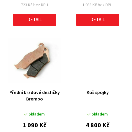
723 Kč bez DPH
1 038 Kč bez DPH
ů
DETAIL
DETAIL
Přední brzdové destičky
Koš spojky
Brembo
Skladem
Skladem
1 090 Kč
4 800 Kč