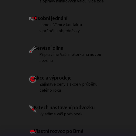
a opravy hliníkových válců. Více zde
Osobní jednání
Jsme s Vámi v kontaktu
v průběhu objednávky
Servisní dílna
Připravíme Vaši motorku na novou
sezónu
Akce a výprodeje
Zajímavé ceny a akce v průběhu
celého roku
K-tech nastavení podvozku
Vyladíme Váš podvozek
Vlastní rozvoz po Brně