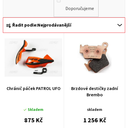
Doporučujeme
Ř
Řadit podle:
Nejprodávanější
a
z
e
n
í
p
r
Chránič páček PATROL UFO
Brzdové destičky zadní
o
Brembo
d
u
Skladem
skladem
k
875 Kč
1 256 Kč
t