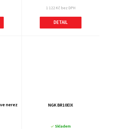
1 122 Kč bez DPH
DETAIL
ve nerez
NGK BR10EIX
Skladem