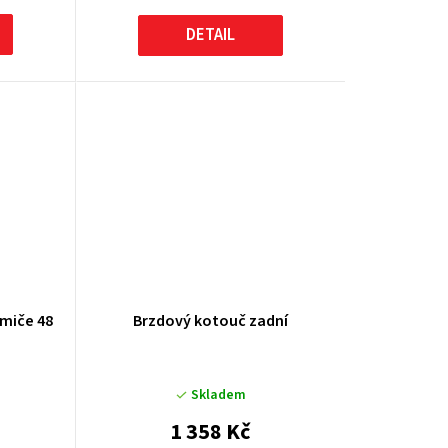
DETAIL
umiče 48
Brzdový kotouč zadní
Skladem
1 358 Kč