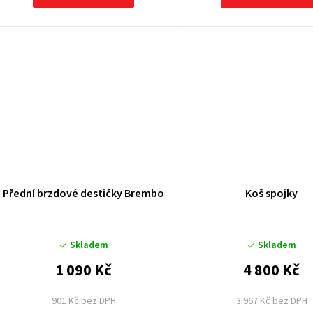
ů
Přední brzdové destičky Brembo
Koš spojky
Skladem
Skladem
1 090 Kč
4 800 Kč
901 Kč bez DPH
3 967 Kč bez DPH