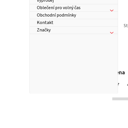
Výprodej
Oblečení pro volný čas
Obchodní podmínky
Kontakt
S
Značky
Cena
167
Kč
P
o
s