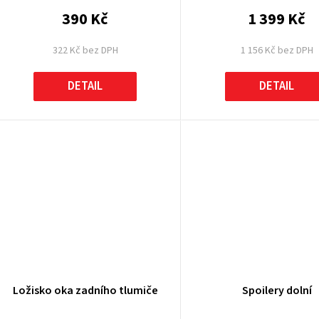
390 Kč
1 399 Kč
322 Kč bez DPH
1 156 Kč bez DPH
DETAIL
DETAIL
Ložisko oka zadního tlumiče
Spoilery dolní