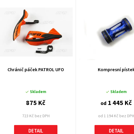
V
ý
p
p
Chránič páček PATROL UFO
Kompresní píste
o
Skladem
Skladem
d
875 Kč
1 445 Kč
od
u
723 Kč bez DPH
od 1 194 Kč bez DP
k
DETAIL
DETAIL