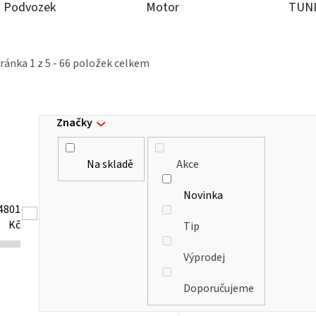
Podvozek
Motor
TUN
tránka
1
z
5
-
66
položek celkem
Značky
Na skladě
Akce
Novinka
4801
Kč
Tip
Výprodej
Doporučujeme