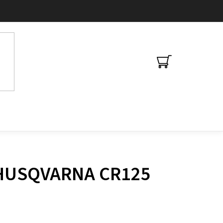
NÁKUPNÍ
KOŠÍK
y HUSQVARNA CR125