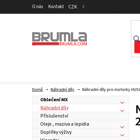
Přejít
O nás
Kontakt
CZK
Přihlášení
na
obsah
Domů
Náhradní díly
Náhradní díly pro motorky HU
Oblečení MX
Náhradní díly
Příslušenství
Oleje , maziva a lepidla
Doplňky výživy