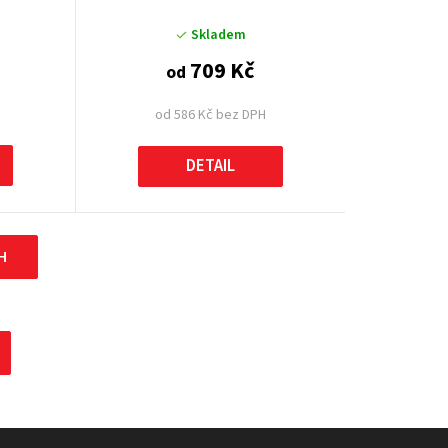
Skladem
709 Kč
od
od 586 Kč bez DPH
DETAIL
H