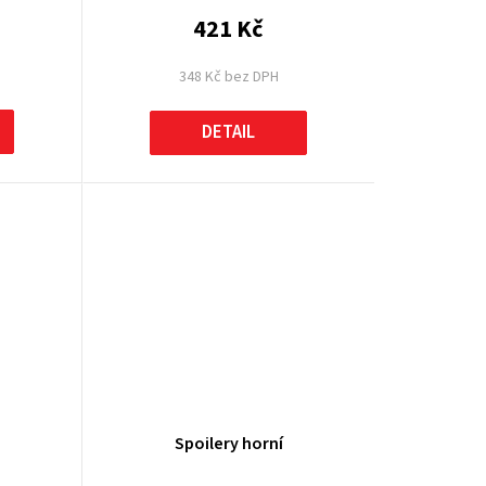
421 Kč
348 Kč bez DPH
DETAIL
Spoilery horní