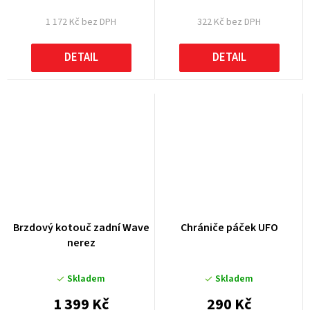
1 172 Kč bez DPH
322 Kč bez DPH
DETAIL
DETAIL
Brzdový kotouč zadní Wave
Chrániče páček UFO
nerez
Skladem
Skladem
1 399 Kč
290 Kč