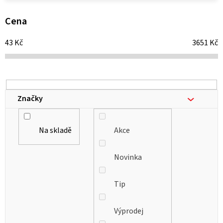
p
i
Cena
s
43
Kč
3651
Kč
p
r
o
d
Značky
u
k
Na skladě
Akce
t
ů
Novinka
Tip
Výprodej