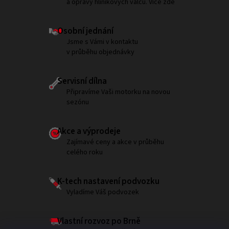
a opravy hliníkových válců. Více zde
Osobní jednání
Jsme s Vámi v kontaktu
v průběhu objednávky
Servisní dílna
Připravíme Vaši motorku na novou
sezónu
Akce a výprodeje
Zajímavé ceny a akce v průběhu
celého roku
K-tech nastavení podvozku
Vyladíme Váš podvozek
Vlastní rozvoz po Brně