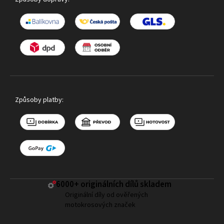
Způsoby platby:
6000+ ​originálních dílů skladem
Originální díly od ověřených
motokrosových značek