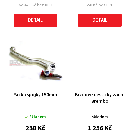
od 475 Kč bez DPH
558 Kč bez DPH
ů
DETAIL
DETAIL
Páčka spojky 150mm
Brzdové destičky zadní
Brembo
Skladem
skladem
238 Kč
1 256 Kč