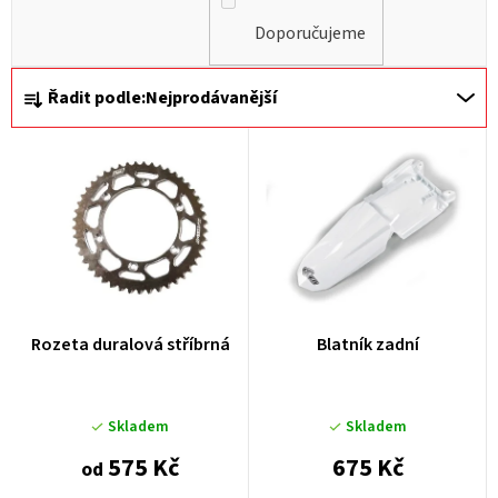
Doporučujeme
Ř
Řadit podle:
Nejprodávanější
a
z
e
n
í
p
r
Rozeta duralová stříbrná
Blatník zadní
o
d
u
Skladem
Skladem
k
575 Kč
675 Kč
od
t