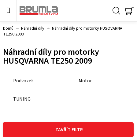
Přejít
na
obsah
Hledat
NÁ
KO
Domů
Náhradní díly
Náhradní díly pro motorky HUSQVARNA
TE250 2009
Náhradní díly pro motorky
HUSQVARNA TE250 2009
Podvozek
Motor
TUNING
V
ý
ZAVŘÍT FILTR