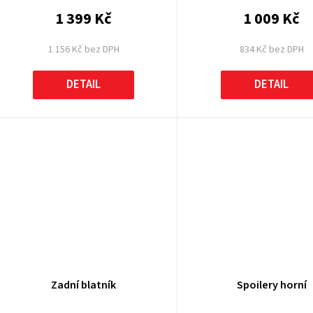
1 399 Kč
1 009 Kč
1 156 Kč bez DPH
834 Kč bez DPH
DETAIL
DETAIL
Zadní blatník
Spoilery horní