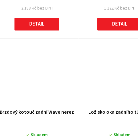
2 188 Kč bez DPH
1 122 Kč bez DPH
DETAIL
DETAIL
Brzdový kotouč zadní Wave nerez
Ložisko oka zadního t
Skladem
Skladem