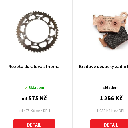
V
ý
p
p
Rozeta duralová stříbrná
Brzdové destičky zadní
o
Skladem
skladem
d
575 Kč
1 256 Kč
od
u
od 475 Kč bez DPH
1 038 Kč bez DPH
k
DETAIL
DETAIL