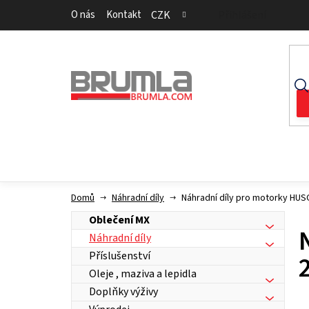
Přejít
O nás
Kontakt
CZK
Přihlášení
na
obsah
Domů
Náhradní díly
Náhradní díly pro motorky H
Oblečení MX
Náhradní díly
Příslušenství
Oleje , maziva a lepidla
Doplňky výživy