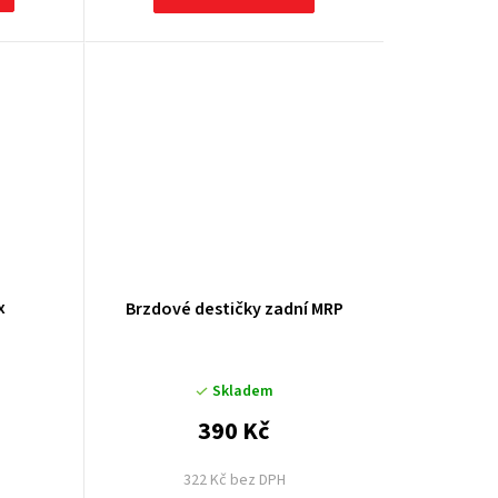
x
Brzdové destičky zadní MRP
Skladem
390 Kč
322 Kč bez DPH