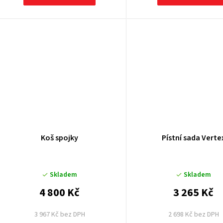
ů
Koš spojky
Pístní sada Verte
Skladem
Skladem
4 800 Kč
3 265 Kč
3 967 Kč bez DPH
2 698 Kč bez DPH