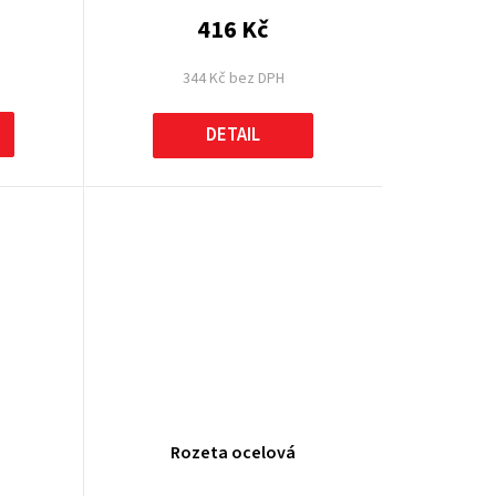
416 Kč
344 Kč bez DPH
DETAIL
Rozeta ocelová