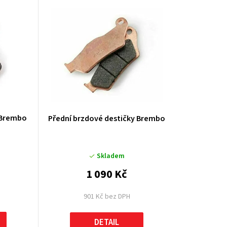
u
k
t
ů
 Brembo
Přední brzdové destičky Brembo
Skladem
1 090 Kč
901 Kč bez DPH
DETAIL