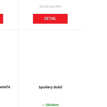
322 Kč bez DPH
DETAIL
lumiče
Spoilery dolní
Skladem