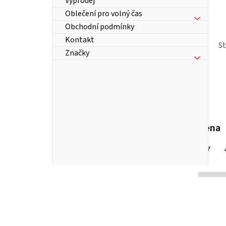
Výprodej
Oblečení pro volný čas
Obchodní podmínky
Kontakt
S
Značky
Cena
167
Kč
P
o
s