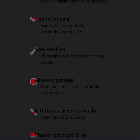
a opravy hliníkových válců. Více zde
Osobní jednání
Jsme s Vámi v kontaktu
v průběhu objednávky
Servisní dílna
Připravíme Vaši motorku na novou
sezónu
Akce a výprodeje
Zajímavé ceny a akce v průběhu
celého roku
K-tech nastavení podvozku
Vyladíme Váš podvozek
Vlastní rozvoz po Brně