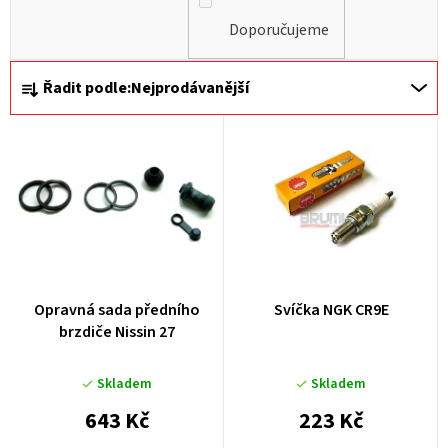
Doporučujeme
Ř
Řadit podle:
Nejprodávanější
a
z
e
n
í
p
r
Opravná sada předního
Svíčka NGK CR9E
o
brzdiče Nissin 27
d
u
Skladem
Skladem
k
643 Kč
223 Kč
t