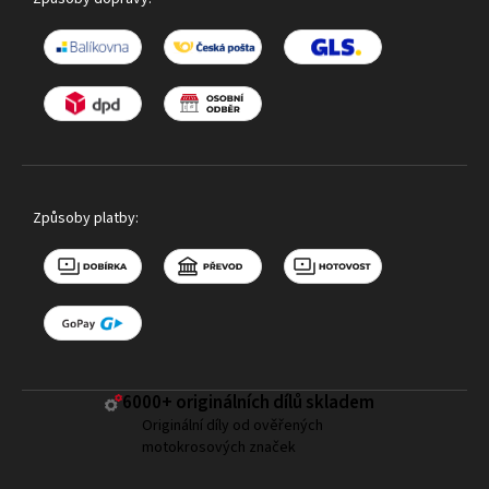
Způsoby platby:
6000+ ​originálních dílů skladem
Originální díly od ověřených
motokrosových značek