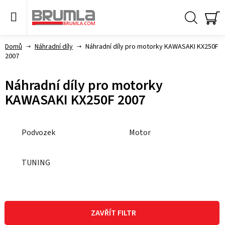
Přejít
na
obsah
Hledat
NÁ
KO
Domů
Náhradní díly
Náhradní díly pro motorky KAWASAKI KX250F
2007
Náhradní díly pro motorky
KAWASAKI KX250F 2007
Podvozek
Motor
TUNING
V
ý
ZAVŘÍT FILTR