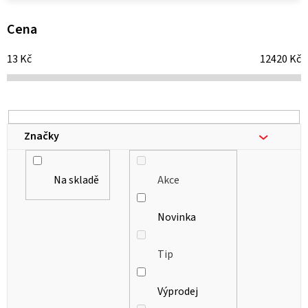
p
i
Cena
s
13
Kč
12420
Kč
p
r
o
d
Značky
u
k
Na skladě
Akce
t
ů
Novinka
Tip
Výprodej