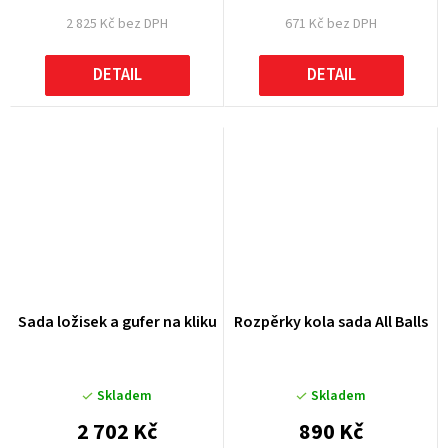
2 825 Kč bez DPH
671 Kč bez DPH
DETAIL
DETAIL
Sada ložisek a gufer na kliku
Rozpěrky kola sada All Balls
Skladem
Skladem
2 702 Kč
890 Kč