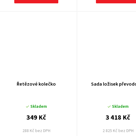
ů
Řetězové kolečko
Sada ložisek převod
Skladem
Skladem
349 Kč
3 418 Kč
288 Kč bez DPH
2 825 Kč bez DPH