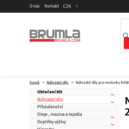
Přejít
O nás
Kontakt
CZK
Přihlášení
na
obsah
Domů
Náhradní díly
Náhradní díly pro motorky KA
Oblečení MX
Náhradní díly
Příslušenství
Oleje , maziva a lepidla
Doplňky výživy