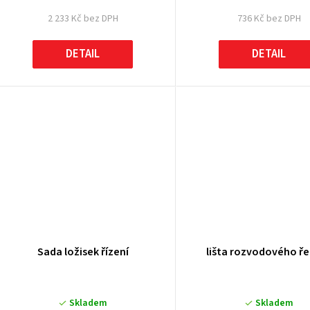
2 233 Kč bez DPH
736 Kč bez DPH
DETAIL
DETAIL
Sada ložisek řízení
lišta rozvodového ř
Skladem
Skladem