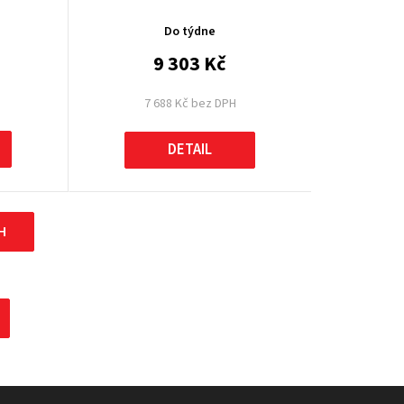
Do týdne
9 303 Kč
7 688 Kč bez DPH
DETAIL
H