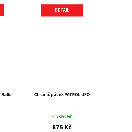
DETAIL
 Balls
Chránič páček PATROL UFO
Skladem
875 Kč