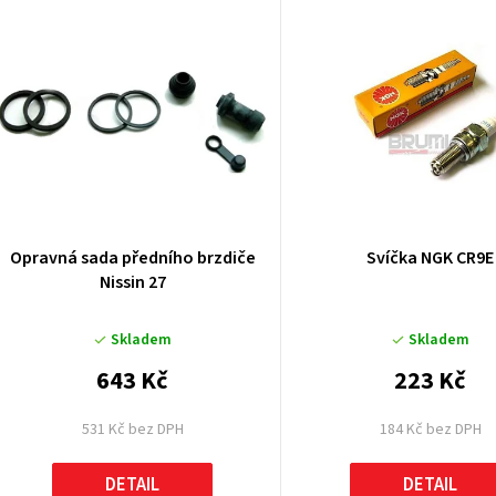
V
ý
p
p
Opravná sada předního brzdiče
Svíčka NGK CR9E
Nissin 27
o
Skladem
Skladem
d
643 Kč
223 Kč
u
531 Kč bez DPH
184 Kč bez DPH
k
DETAIL
DETAIL