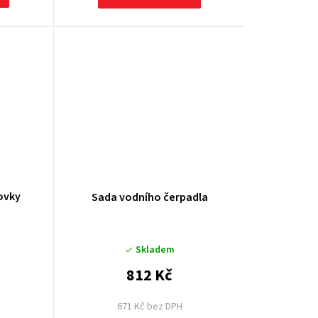
ovky
Sada vodního čerpadla
Skladem
812 Kč
671 Kč bez DPH