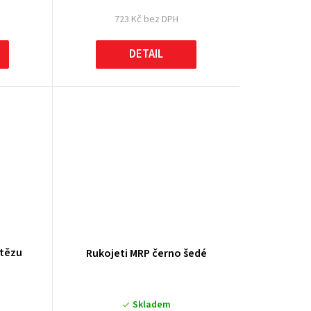
723 Kč bez DPH
DETAIL
etězu
Rukojeti MRP černo šedé
Skladem