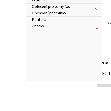
Výprodej
Oblečení pro volný čas
Obchodní podmínky
Kontakt
S
Značky
Cena
13
Kč
1
P
o
s