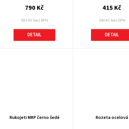
790 Kč
415 Kč
653 Kč bez DPH
343 Kč bez DPH
DETAIL
DETAIL
Rukojeti MRP černo šedé
Rozeta ocelová