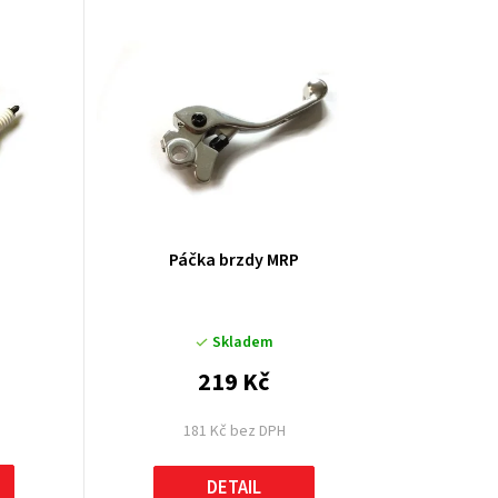
u
k
t
ů
Páčka brzdy MRP
Skladem
219 Kč
181 Kč bez DPH
DETAIL