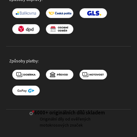
Způsoby platby:
6000+ ​originálních dílů skladem
Originální díly od ověřených
motokrosových značek