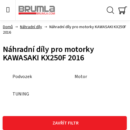
Přejít
na
obsah
Hledat
NÁ
KO
Domů
Náhradní díly
Náhradní díly pro motorky KAWASAKI KX250F
2016
Náhradní díly pro motorky
KAWASAKI KX250F 2016
Podvozek
Motor
TUNING
V
ý
ZAVŘÍT FILTR