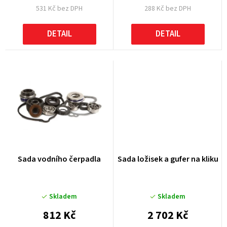
531 Kč bez DPH
288 Kč bez DPH
ů
DETAIL
DETAIL
Sada vodního čerpadla
Sada ložisek a gufer na kliku
Skladem
Skladem
812 Kč
2 702 Kč