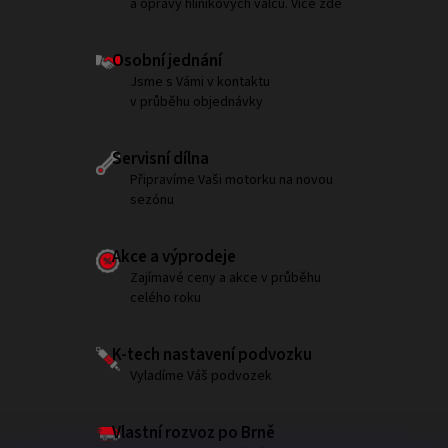
a opravy hliníkových válců. Více zde
Osobní jednání
Jsme s Vámi v kontaktu
v průběhu objednávky
Servisní dílna
Připravíme Vaši motorku na novou
sezónu
Akce a výprodeje
Zajímavé ceny a akce v průběhu
celého roku
K-tech nastavení podvozku
Vyladíme Váš podvozek
Vlastní rozvoz po Brně