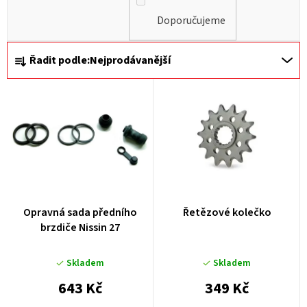
Doporučujeme
Ř
Řadit podle:
Nejprodávanější
a
z
e
n
í
p
r
Opravná sada předního
Řetězové kolečko
o
brzdiče Nissin 27
d
u
Skladem
Skladem
k
643 Kč
349 Kč
t