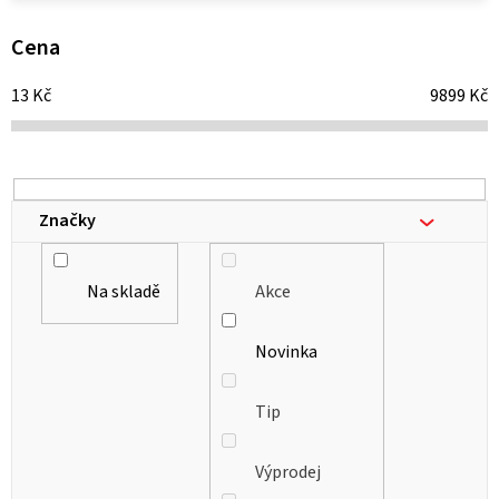
p
i
Cena
s
13
Kč
9899
Kč
p
r
o
d
Značky
u
k
Na skladě
Akce
t
ů
Novinka
Tip
Výprodej