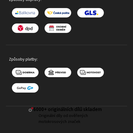
Způsoby platby:
6000+ ​originálních dílů skladem
Originální díly od ověřených
motokrosových značek