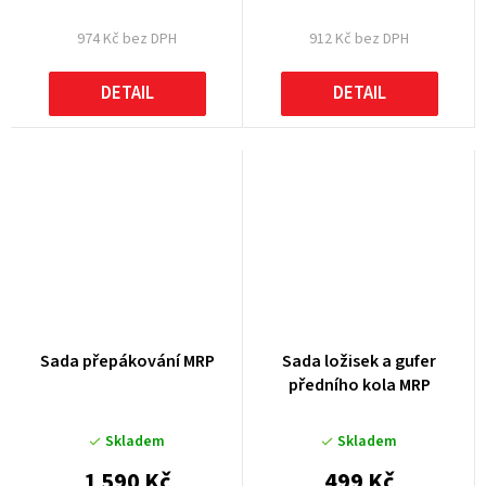
974 Kč bez DPH
912 Kč bez DPH
DETAIL
DETAIL
Sada přepákování MRP
Sada ložisek a gufer
předního kola MRP
Skladem
Skladem
1 590 Kč
499 Kč