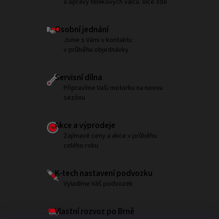
a opravy hliníkových válců. Více zde
Osobní jednání
Jsme s Vámi v kontaktu
v průběhu objednávky
Servisní dílna
Připravíme Vaši motorku na novou
sezónu
Akce a výprodeje
Zajímavé ceny a akce v průběhu
celého roku
K-tech nastavení podvozku
Vyladíme Váš podvozek
Vlastní rozvoz po Brně