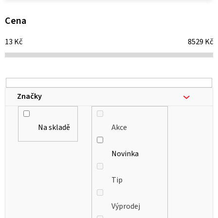
p
i
Cena
s
13
Kč
8529
Kč
p
r
o
d
Značky
u
k
Na skladě
Akce
t
ů
Novinka
Tip
Výprodej