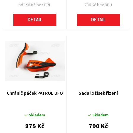
od 198 Kč bez DPH
736 Kč bez DPH
ů
DETAIL
DETAIL
Chránič páček PATROL UFO
Sada ložisek řízení
Skladem
Skladem
875 Kč
790 Kč