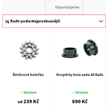
Doporučujeme
Ř
Řadit podle:
Nejprodávanější
a
z
e
n
í
p
r
Řetězové kolečko
Rozpěrky kola sada All Balls
o
d
u
Skladem
Skladem
k
239 Kč
890 Kč
od
t