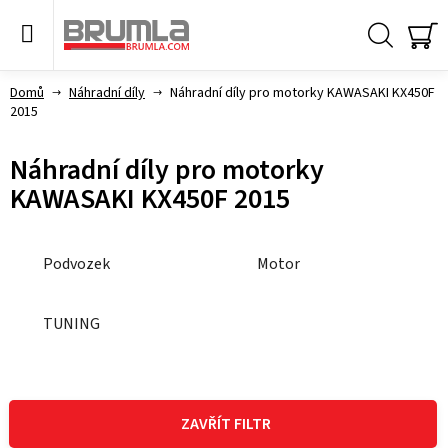
Přejít
na
obsah
Hledat
NÁ
KO
Domů
Náhradní díly
Náhradní díly pro motorky KAWASAKI KX450F
2015
Náhradní díly pro motorky
KAWASAKI KX450F 2015
Podvozek
Motor
TUNING
V
ý
ZAVŘÍT FILTR