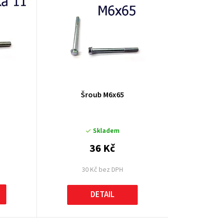
k
t
ů
Šroub M6x65
Skladem
36 Kč
30 Kč bez DPH
DETAIL