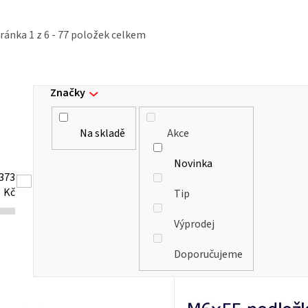
tránka
1
z
6
-
77
položek celkem
Značky
Na skladě
Akce
Novinka
373
Kč
Tip
Výprodej
Doporučujeme
V