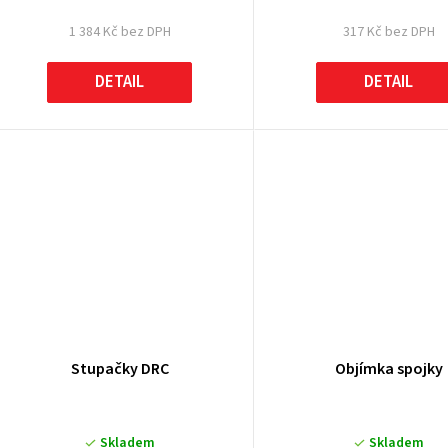
1 384 Kč bez DPH
317 Kč bez DPH
DETAIL
DETAIL
Stupačky DRC
Objímka spojky
Skladem
Skladem