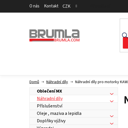
Přejít
O nás
Kontakt
CZK
Přihlášení
na
obsah
Domů
Náhradní díly
Náhradní díly pro motorky KA
Oblečení MX
Náhradní díly
Příslušenství
Oleje , maziva a lepidla
Doplňky výživy