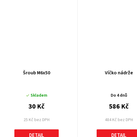
ů
Šroub M6x50
Víčko nádrže
Skladem
Do 4 dnů
30 Kč
586 Kč
25 Kč bez DPH
484 Kč bez DPH
DETAIL
DETAIL