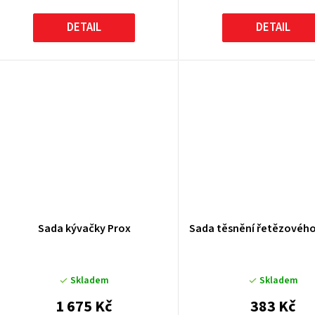
DETAIL
DETAIL
Sada kývačky Prox
Sada těsnění řetězového
Skladem
Skladem
1 675 Kč
383 Kč