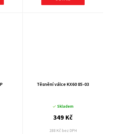
RP
Těsnění válce KX60 85-03
Skladem
349 Kč
288 Kč bez DPH