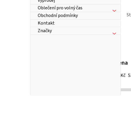
Výprodej
Oblečení pro volný čas
S
Obchodní podmínky
Kontakt
Značky
Cena
13
Kč
5
P
o
s