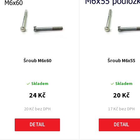
ý
p
p
Šroub M6x60
Šroub M6x55
o
Skladem
Skladem
d
24 Kč
20 Kč
u
20 Kč bez DPH
17 Kč bez DPH
k
DETAIL
DETAIL