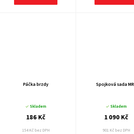
Páčka brzdy
Spojková sada M
Skladem
Skladem
186 Kč
1 090 Kč
154 Kč bez DPH
901 Kč bez DPH