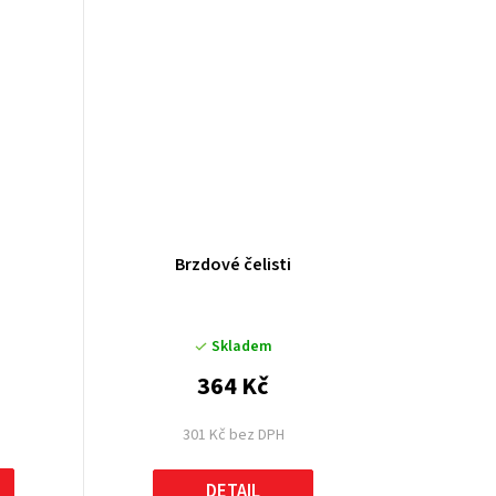
Brzdové čelisti
Skladem
364 Kč
301 Kč bez DPH
DETAIL