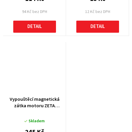
94 Kč bez DPH
12 Kč bez DPH
DETAIL
DETAIL
Vypouštěcí magnetická
zátka motoru ZETA
M10x1,5x15mm
Skladem
245 Kč