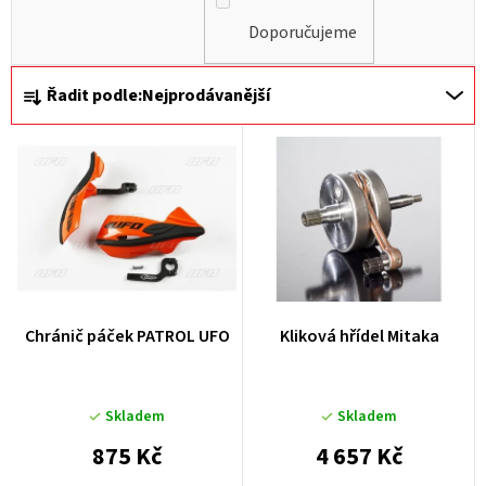
Doporučujeme
Ř
Řadit podle:
Nejprodávanější
a
z
e
n
í
p
r
Chránič páček PATROL UFO
Kliková hřídel Mitaka
o
d
u
Skladem
Skladem
k
875 Kč
4 657 Kč
t