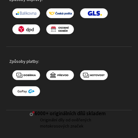
Způsoby platby:
6000+ ​originálních dílů skladem
Originální díly od ověřených
motokrosových značek