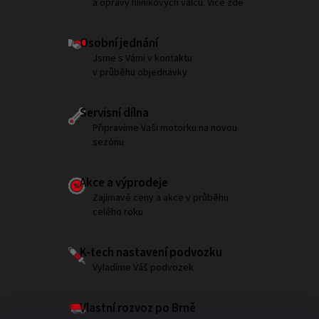
a opravy hliníkových válců. Více zde
Osobní jednání
Jsme s Vámi v kontaktu
v průběhu objednávky
Servisní dílna
Připravíme Vaši motorku na novou
sezónu
Akce a výprodeje
Zajímavé ceny a akce v průběhu
celého roku
K-tech nastavení podvozku
Vyladíme Váš podvozek
Vlastní rozvoz po Brně