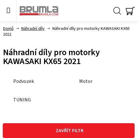
Přejít
na
obsah
Hledat
NÁ
KO
Domů
Náhradní díly
Náhradní díly pro motorky KAWASAKI KX65
2021
Náhradní díly pro motorky
KAWASAKI KX65 2021
Podvozek
Motor
TUNING
V
ý
ZAVŘÍT FILTR