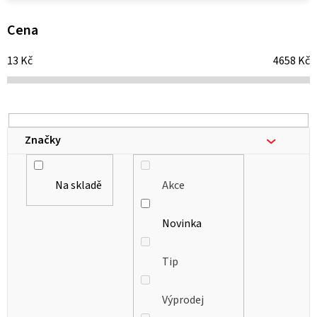
p
i
Cena
s
13
Kč
4658
Kč
p
r
o
d
Značky
u
k
Na skladě
Akce
t
ů
Novinka
Tip
Výprodej