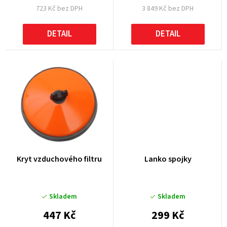
723 Kč bez DPH
3 849 Kč bez DPH
ů
DETAIL
DETAIL
Kryt vzduchového filtru
Lanko spojky
Skladem
Skladem
447 Kč
299 Kč