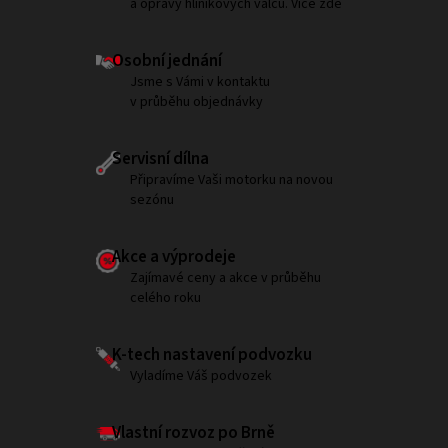
a opravy hliníkových válců. Více zde
Osobní jednání
Jsme s Vámi v kontaktu
v průběhu objednávky
Servisní dílna
Připravíme Vaši motorku na novou
sezónu
Akce a výprodeje
Zajímavé ceny a akce v průběhu
celého roku
K-tech nastavení podvozku
Vyladíme Váš podvozek
Vlastní rozvoz po Brně