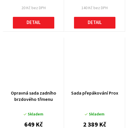
20 Kč bez DPH
140 Kč bez DPH
DETAIL
DETAIL
Opravná sada zadního
Sada přepákování Prox
brzdového třmenu
Skladem
Skladem
649 Kč
2 389 Kč