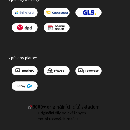
Způsoby platby:
6000+ ​originálních dílů skladem
Originální díly od ověřených
motokrosových značek