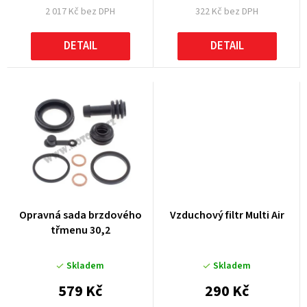
2 017 Kč bez DPH
322 Kč bez DPH
ů
DETAIL
DETAIL
Opravná sada brzdového
Vzduchový filtr Multi Air
třmenu 30,2
Skladem
Skladem
579 Kč
290 Kč