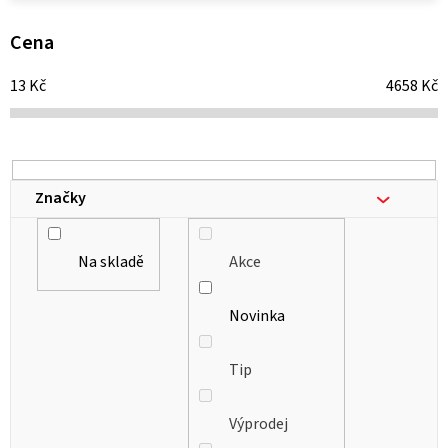
p
i
Cena
s
13
Kč
4658
Kč
p
r
o
d
Značky
u
k
Na skladě
Akce
t
ů
Novinka
Tip
Výprodej