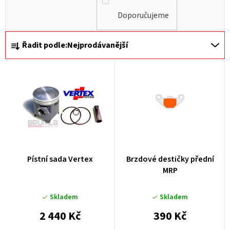
Doporučujeme
Ř
Řadit podle:
Nejprodávanější
a
z
e
n
í
p
r
Pístní sada Vertex
Brzdové destičky přední
o
MRP
d
u
Skladem
Skladem
k
2 440 Kč
390 Kč
t