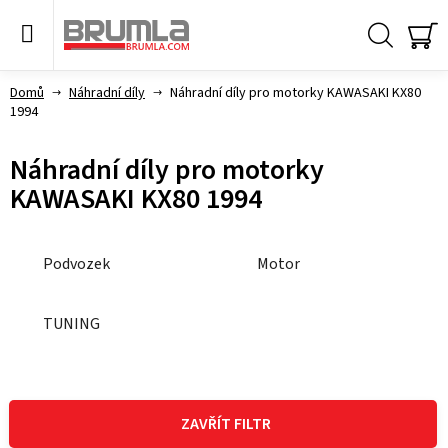
Přejít
na
obsah
Hledat
NÁ
KO
Domů
Náhradní díly
Náhradní díly pro motorky KAWASAKI KX80
1994
Náhradní díly pro motorky
KAWASAKI KX80 1994
Podvozek
Motor
TUNING
V
ý
ZAVŘÍT FILTR