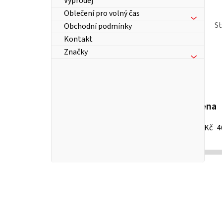
Výprodej
Oblečení pro volný čas
S
Obchodní podmínky
Kontakt
Značky
Cena
13
Kč
4
P
o
s