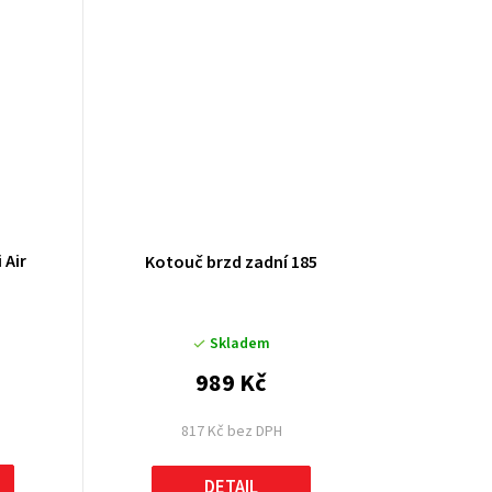
 Air
Kotouč brzd zadní 185
Skladem
989 Kč
817 Kč bez DPH
DETAIL