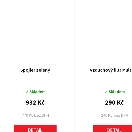
ů
Spojler zelený
Vzduchový filtr Multi
Skladem
Skladem
932 Kč
290 Kč
770 Kč bez DPH
240 Kč bez DPH
DETAIL
DETAIL