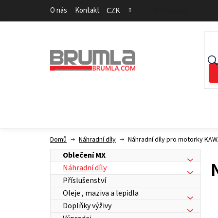
Přejít
O nás
Kontakt
CZK
Přihlášení
na
obsah
Domů
Náhradní díly
Náhradní díly pro motorky KA
Oblečení MX
Náhradní díly
Příslušenství
Oleje , maziva a lepidla
Doplňky výživy