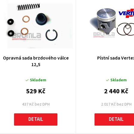
ý
p
p
Opravná sada brzdového válce
Pístní sada Verte
12,5
o
Skladem
Skladem
d
529 Kč
2 440 Kč
u
437 Kč bez DPH
2 017 Kč bez DPH
k
DETAIL
DETAIL