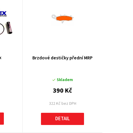
k
t
ů
x
Brzdové destičky přední MRP
Skladem
390 Kč
322 Kč bez DPH
DETAIL