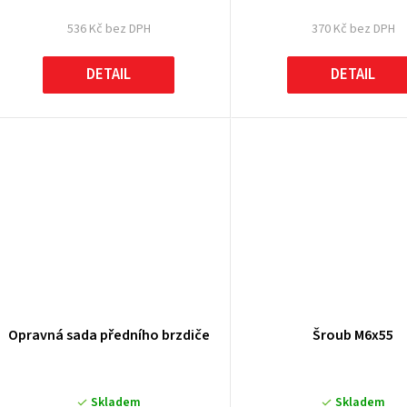
536 Kč bez DPH
370 Kč bez DPH
DETAIL
DETAIL
Opravná sada předního brzdiče
Šroub M6x55
Skladem
Skladem