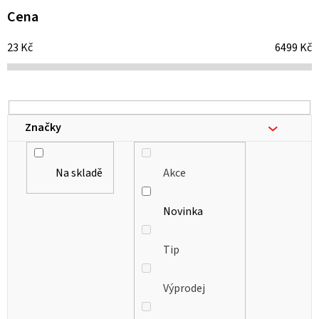
i
Cena
s
23
Kč
6499
Kč
p
r
o
d
Značky
u
k
Na skladě
Akce
t
ů
Novinka
Tip
Výprodej