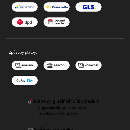
Způsoby platby:
6000+ ​originálních dílů skladem
Originální díly od ověřených
motokrosových značek