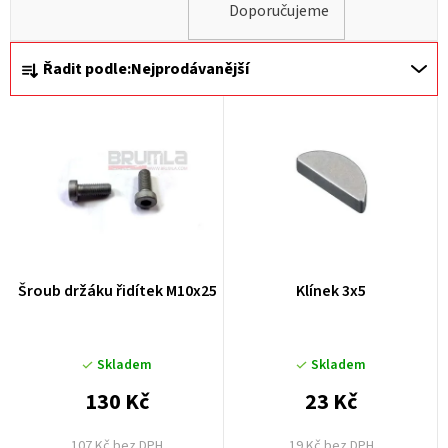
Doporučujeme
Ř
Řadit podle:
Nejprodávanější
a
z
e
n
í
p
r
Šroub držáku řidítek M10x25
Klínek 3x5
o
d
u
Skladem
Skladem
k
130 Kč
23 Kč
t
107 Kč bez DPH
19 Kč bez DPH