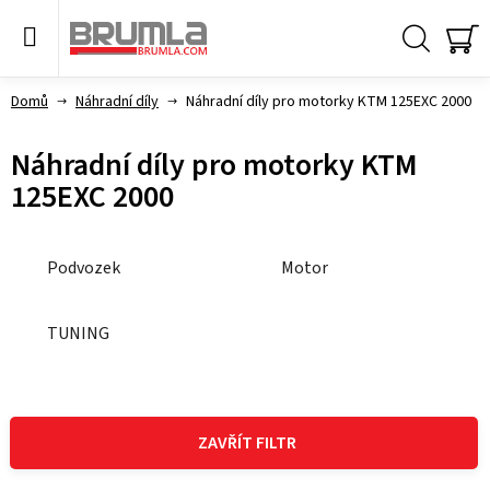
Přejít
na
obsah
Hledat
NÁ
KO
Domů
Náhradní díly
Náhradní díly pro motorky KTM 125EXC 2000
Náhradní díly pro motorky KTM
125EXC 2000
Podvozek
Motor
TUNING
V
ý
ZAVŘÍT FILTR
p