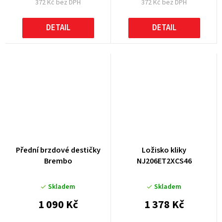
372 Kč bez DPH
372 Kč bez DPH
DETAIL
DETAIL
Přední brzdové destičky
Ložisko kliky
Brembo
NJ206ET2XCS46
Skladem
Skladem
1 090 Kč
1 378 Kč