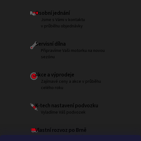
Osobní jednání
Jsme s Vámi v kontaktu
v průběhu objednávky
Servisní dílna
Připravíme Vaši motorku na novou
sezónu
Akce a výprodeje
Zajímavé ceny a akce v průběhu
celého roku
K-tech nastavení podvozku
Vyladíme Váš podvozek
Vlastní rozvoz po Brně
Garantujeme doručení do 180 minut