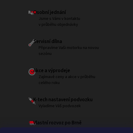
Osobní jednání
Jsme s Vámi v kontaktu
v průběhu objednávky
Servisní dílna
Připravíme Vaši motorku na novou
sezónu
Akce a výprodeje
Zajímavé ceny a akce v průběhu
celého roku
K-tech nastavení podvozku
Vyladíme Váš podvozek
Vlastní rozvoz po Brně
Garantujeme doručení do 180 minut