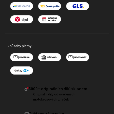
Způsoby platby:
6000+ ​originálních dílů skladem
Originální díly od ověřených
motokrosových značek