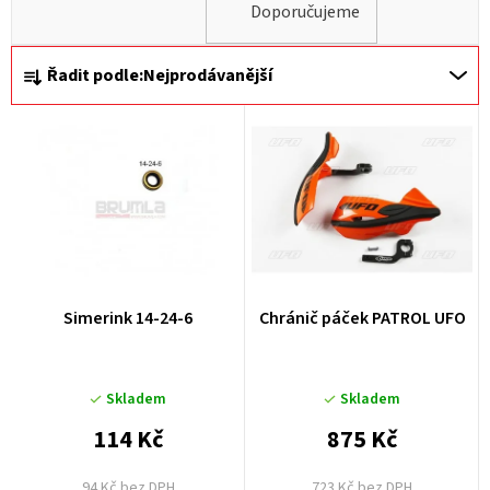
Doporučujeme
Ř
Řadit podle:
Nejprodávanější
a
z
e
n
í
p
r
Simerink 14-24-6
Chránič páček PATROL UFO
o
d
u
Skladem
Skladem
k
114 Kč
875 Kč
t
94 Kč bez DPH
723 Kč bez DPH