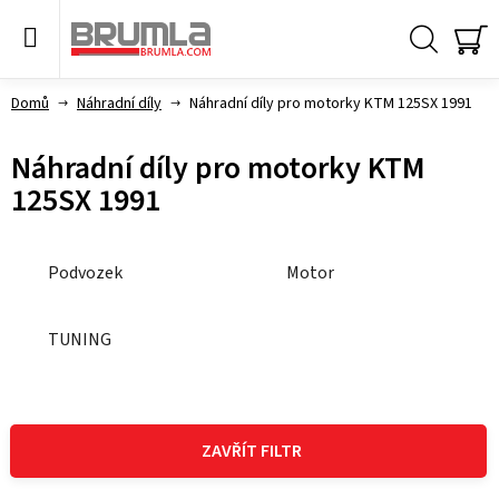
Přejít
na
obsah
Hledat
NÁ
KO
Domů
Náhradní díly
Náhradní díly pro motorky KTM 125SX 1991
Náhradní díly pro motorky KTM
125SX 1991
Podvozek
Motor
TUNING
V
ý
ZAVŘÍT FILTR
p