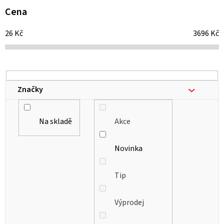
i
Cena
s
26
Kč
3696
Kč
p
r
o
d
Značky
u
k
Na skladě
Akce
t
ů
Novinka
Tip
Výprodej