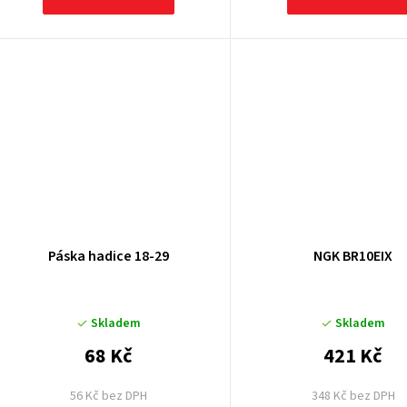
Páska hadice 18-29
NGK BR10EIX
Skladem
Skladem
68 Kč
421 Kč
56 Kč bez DPH
348 Kč bez DPH