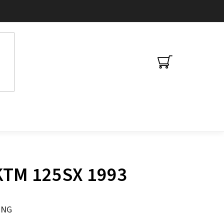
NÁKUPNÍ
KOŠÍK
 KTM 125SX 1993
ING