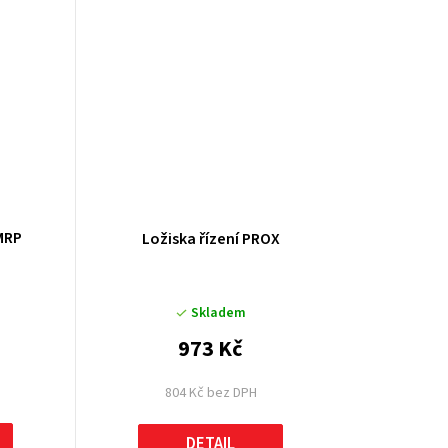
MRP
Ložiska řízení PROX
Skladem
973 Kč
804 Kč bez DPH
DETAIL