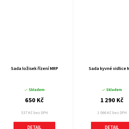
ů
Sada ložisek řízení MRP
Sada kyvné vidlice 
Skladem
Skladem
650 Kč
1 290 Kč
537 Kč bez DPH
1 066 Kč bez DPH
DETAIL
DETAIL