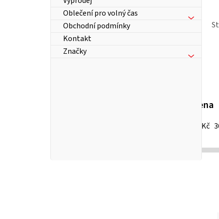
Výprodej
Oblečení pro volný čas
S
Obchodní podmínky
Kontakt
Značky
Cena
26
Kč
3
P
o
s