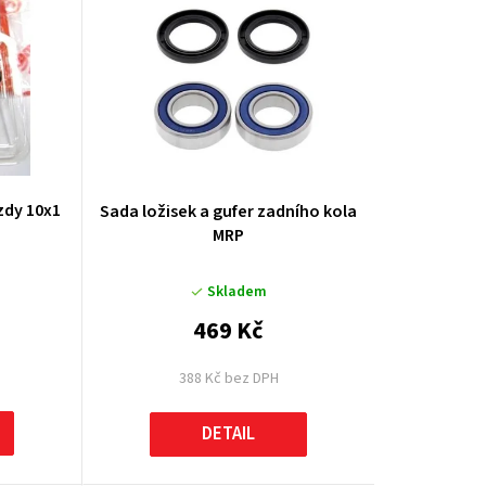
k
t
ů
zdy 10x1
Sada ložisek a gufer zadního kola
MRP
Skladem
469 Kč
388 Kč bez DPH
DETAIL