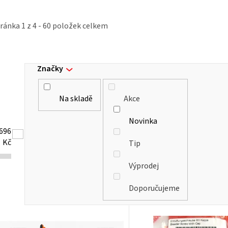
tránka
1
z
4
-
60
položek celkem
Značky
Na skladě
Akce
Novinka
696
Kč
Tip
Výprodej
Doporučujeme
V