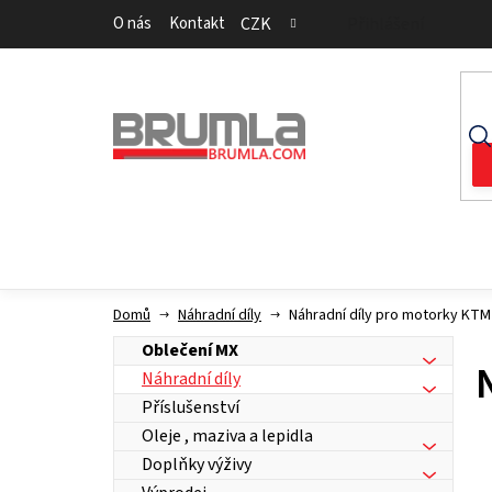
Přejít
O nás
Kontakt
CZK
Přihlášení
na
obsah
Domů
Náhradní díly
Náhradní díly pro motorky KTM
Oblečení MX
Náhradní díly
Příslušenství
Oleje , maziva a lepidla
Doplňky výživy