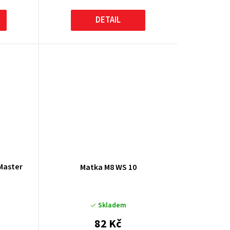
DETAIL
Master
Matka M8 WS 10
Skladem
82 Kč