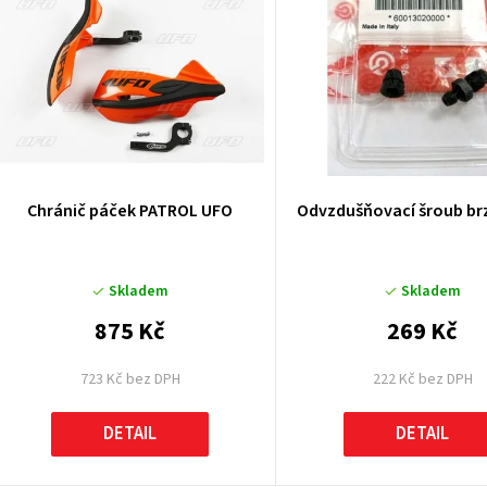
ý
p
p
Chránič páček PATROL UFO
Odvzdušňovací šroub br
o
Skladem
Skladem
d
875 Kč
269 Kč
u
723 Kč bez DPH
222 Kč bez DPH
k
DETAIL
DETAIL