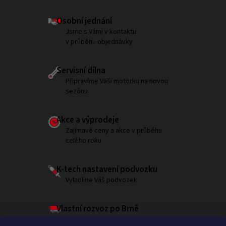
Osobní jednání
Jsme s Vámi v kontaktu
v průběhu objednávky
Servisní dílna
Připravíme Vaši motorku na novou
sezónu
Akce a výprodeje
Zajímavé ceny a akce v průběhu
celého roku
K-tech nastavení podvozku
Vyladíme Váš podvozek
Vlastní rozvoz po Brně
Garantujeme doručení do 180 minut