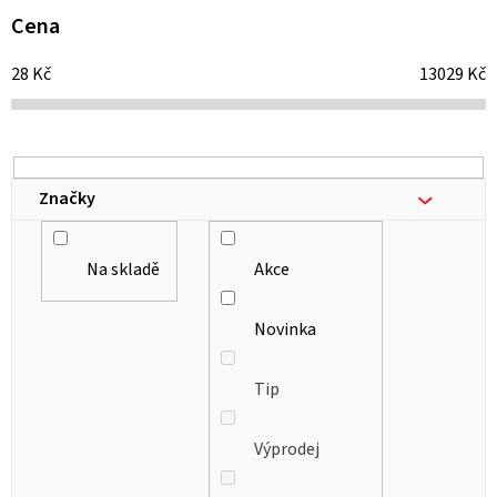
i
Cena
s
28
Kč
13029
Kč
p
r
o
d
Značky
u
k
Na skladě
Akce
t
ů
Novinka
Tip
Výprodej