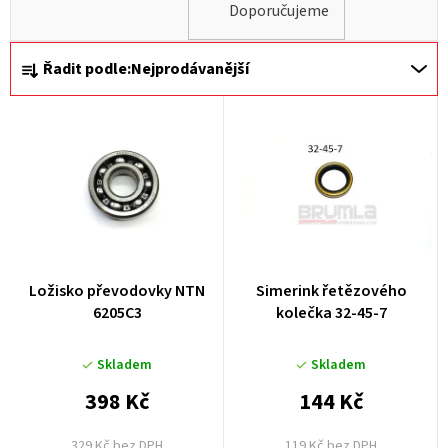
Doporučujeme
Ř
Řadit podle:
Nejprodávanější
a
z
e
n
í
p
r
Ložisko převodovky NTN
Simerink řetězového
o
6205C3
kolečka 32-45-7
d
u
Skladem
Skladem
k
398 Kč
144 Kč
t
329 Kč bez DPH
119 Kč bez DPH