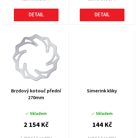
ů
DETAIL
DETAIL
Brzdový kotouč přední
Simerink kliky
270mm
Skladem
Skladem
2 154 Kč
144 Kč