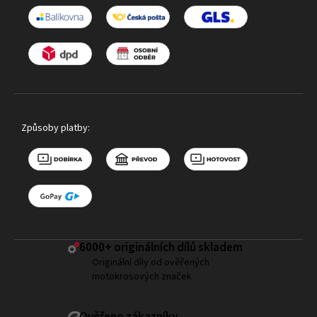
Způsoby platby:
6000+ ​originálních dílů skladem
Originální díly od ověřených
motokrosových značek