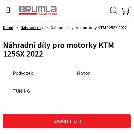
Přejít
na
obsah
Hledat
NÁ
KO
Domů
Náhradní díly
Náhradní díly pro motorky KTM 125SX 2022
Náhradní díly pro motorky KTM
125SX 2022
Podvozek
Motor
TUNING
V
ý
ZAVŘÍT FILTR
p