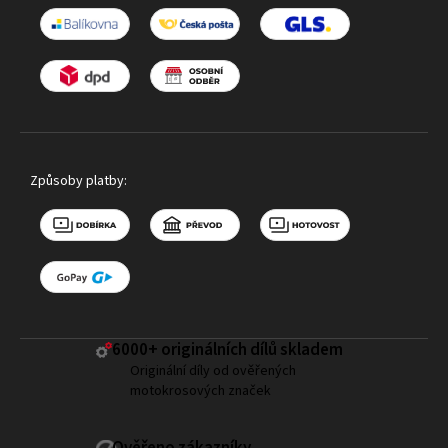
Způsoby platby:
6000+ ​originálních dílů skladem
Originální díly od ověřených
motokrosových značek