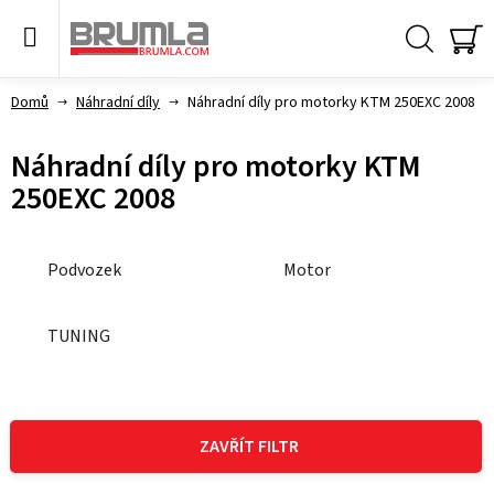
Přejít
na
obsah
Hledat
NÁ
KO
Domů
Náhradní díly
Náhradní díly pro motorky KTM 250EXC 2008
Náhradní díly pro motorky KTM
250EXC 2008
Podvozek
Motor
TUNING
V
ý
ZAVŘÍT FILTR
p