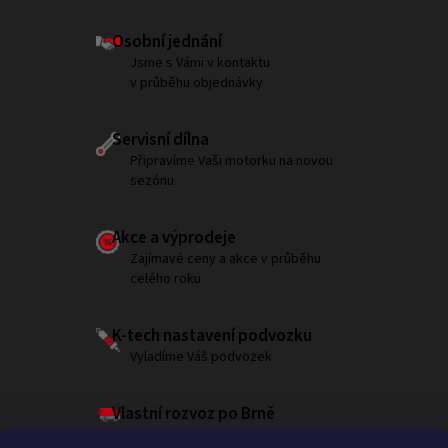
Osobní jednání
Jsme s Vámi v kontaktu
v průběhu objednávky
Servisní dílna
Připravíme Vaši motorku na novou
sezónu
Akce a výprodeje
Zajímavé ceny a akce v průběhu
celého roku
K-tech nastavení podvozku
Vyladíme Váš podvozek
Vlastní rozvoz po Brně
Garantujeme doručení do 180 minut