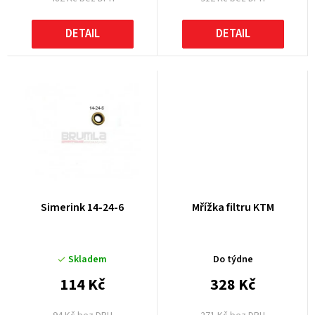
ů
DETAIL
DETAIL
Simerink 14-24-6
Mřížka filtru KTM
Skladem
Do týdne
114 Kč
328 Kč