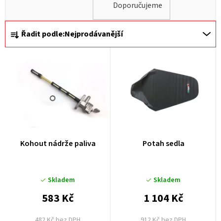
Doporučujeme
Ř
Řadit podle:
Nejprodávanější
a
z
e
n
í
p
r
Kohout nádrže paliva
Potah sedla
o
d
u
Skladem
Skladem
k
583 Kč
1 104 Kč
t
482 Kč bez DPH
912 Kč bez DPH