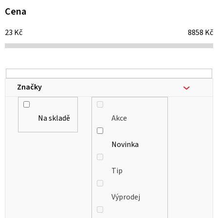
i
Cena
s
23
Kč
8858
Kč
p
r
o
d
Značky
u
k
Na skladě
Akce
t
ů
Novinka
Tip
Výprodej