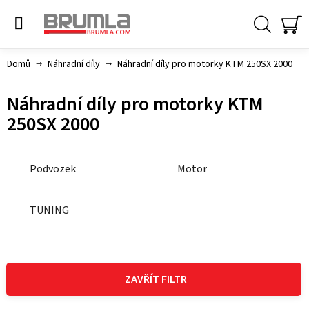
Přejít
na
obsah
Hledat
NÁ
KO
Domů
Náhradní díly
Náhradní díly pro motorky KTM 250SX 2000
Náhradní díly pro motorky KTM
250SX 2000
Podvozek
Motor
TUNING
V
ý
ZAVŘÍT FILTR
p