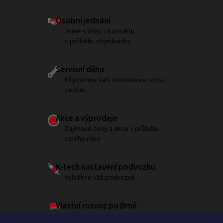
Osobní jednání
Jsme s Vámi v kontaktu
v průběhu objednávky
Servisní dílna
Připravíme Vaši motorku na novou
sezónu
Akce a výprodeje
Zajímavé ceny a akce v průběhu
celého roku
K-tech nastavení podvozku
Vyladíme Váš podvozek
Vlastní rozvoz po Brně
Garantujeme doručení do 180 minut