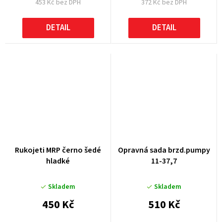
453 Kč bez DPH
372 Kč bez DPH
DETAIL
DETAIL
Rukojeti MRP černo šedé
Opravná sada brzd.pumpy
hladké
11-37,7
Skladem
Skladem
450 Kč
510 Kč