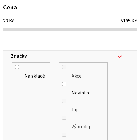
i
Cena
s
23
Kč
5195
Kč
p
r
o
d
Značky
u
k
Na skladě
Akce
t
ů
Novinka
Tip
Výprodej