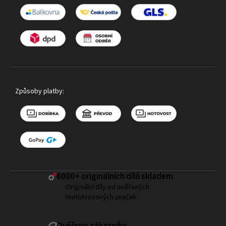
Způsoby platby:
6000+ ​originálních dílů skladem
Originální díly od ověřených
motokrosových značek