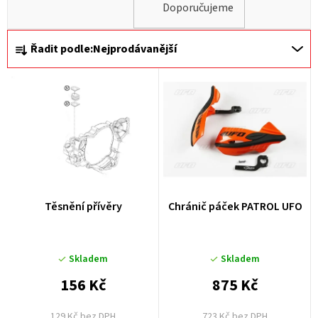
Doporučujeme
Ř
Řadit podle:
Nejprodávanější
a
z
e
n
í
p
r
Těsnění přívěry
Chránič páček PATROL UFO
o
d
u
Skladem
Skladem
k
156 Kč
875 Kč
t
129 Kč bez DPH
723 Kč bez DPH