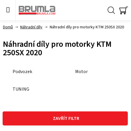
Přejít
na
obsah
Hledat
NÁ
KO
Domů
Náhradní díly
Náhradní díly pro motorky KTM 250SX 2020
Náhradní díly pro motorky KTM
250SX 2020
Podvozek
Motor
TUNING
V
ý
ZAVŘÍT FILTR
p