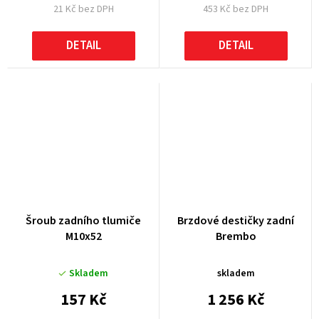
21 Kč bez DPH
453 Kč bez DPH
DETAIL
DETAIL
Šroub zadního tlumiče
Brzdové destičky zadní
M10x52
Brembo
Skladem
skladem
157 Kč
1 256 Kč