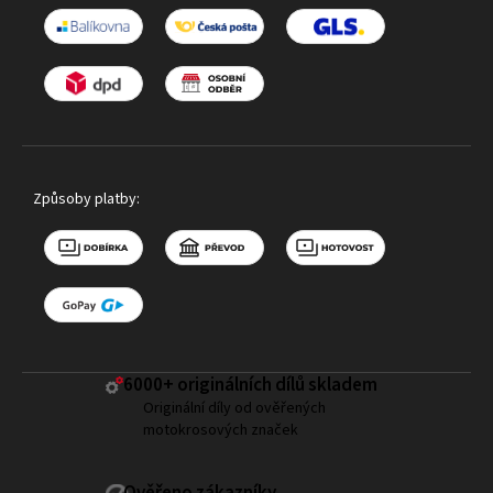
Způsoby platby:
6000+ ​originálních dílů skladem
Originální díly od ověřených
motokrosových značek