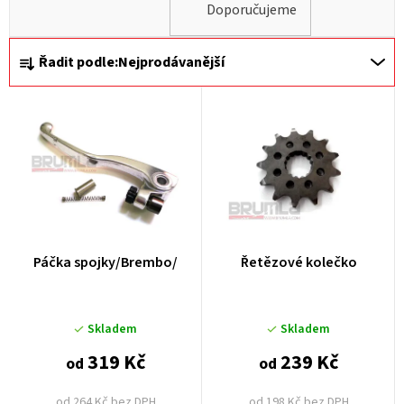
Doporučujeme
Ř
Řadit podle:
Nejprodávanější
a
z
e
n
í
p
r
Páčka spojky/Brembo/
Řetězové kolečko
o
d
u
Skladem
Skladem
k
319 Kč
239 Kč
od
od
t
od 264 Kč bez DPH
od 198 Kč bez DPH