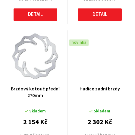
ů
DETAIL
DETAIL
novinka
Brzdový kotouč přední
Hadice zadní brzdy
270mm
Skladem
Skladem
2 154 Kč
2 302 Kč