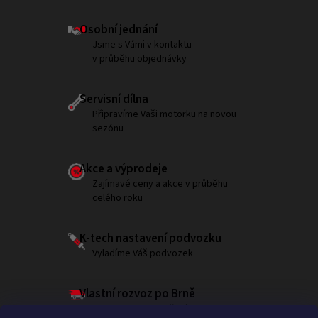
Osobní jednání
Jsme s Vámi v kontaktu
v průběhu objednávky
Servisní dílna
Připravíme Vaši motorku na novou
sezónu
Akce a výprodeje
Zajímavé ceny a akce v průběhu
celého roku
K-tech nastavení podvozku
Vyladíme Váš podvozek
Vlastní rozvoz po Brně
Garantujeme doručení do 180 minut