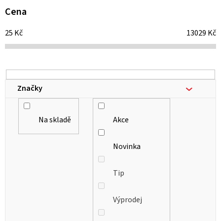
i
Cena
s
25
Kč
13029
Kč
p
r
o
d
Značky
u
k
Na skladě
Akce
t
ů
Novinka
Tip
Výprodej