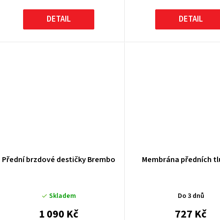
DETAIL
DETAIL
Přední brzdové destičky Brembo
Membrána předních t
Skladem
Do 3 dnů
1 090 Kč
727 Kč