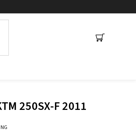
NÁKUPNÍ
KOŠÍK
 KTM 250SX-F 2011
ING