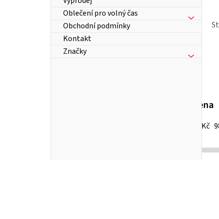
Výprodej
Oblečení pro volný čas
S
Obchodní podmínky
Kontakt
Značky
Cena
25
Kč
9
P
o
s