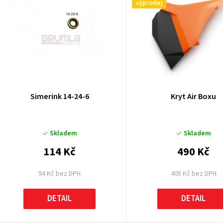
ý
výprodej
p
p
Simerink 14-24-6
Kryt Air Boxu
o
Skladem
Skladem
d
114 Kč
490 Kč
u
94 Kč bez DPH
405 Kč bez DPH
k
DETAIL
DETAIL