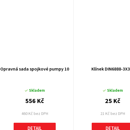
ů
Opravná sada spojkové pumpy 10
Klínek DIN6888-3X
Skladem
Skladem
556 Kč
25 Kč
460 Kč bez DPH
21 Kč bez DPH
DETAIL
DETAIL