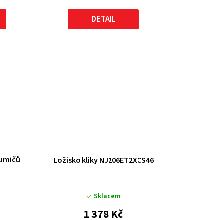
DETAIL
lumičů
Ložisko kliky NJ206ET2XCS46
Skladem
1 378 Kč