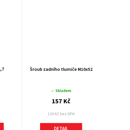
3,7
Šroub zadního tlumiče M10x52
Skladem
157 Kč
130 Kč bez DPH
DETAIL