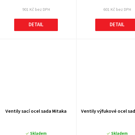
901 Kč bez DPH
601 Kč bez DPH
DETAIL
DETAIL
Ventily sací ocel sada Mitaka
Ventily výfukové ocel sa
Skladem
Skladem