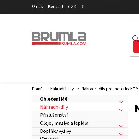
Přejít
O nás
Kontakt
CZK
Přihlášení
na
obsah
Domů
Náhradní díly
Náhradní díly pro motorky KTM
Oblečení MX
Náhradní díly
Příslušenství
Oleje , maziva a lepidla
Doplňky výživy