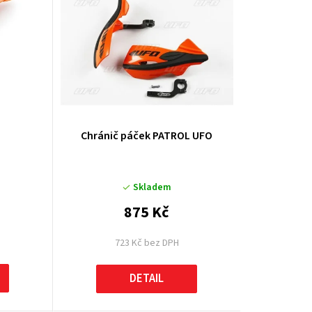
k
t
ů
Chránič páček PATROL UFO
Skladem
875 Kč
723 Kč bez DPH
DETAIL