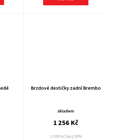
šedé
Brzdové destičky zadní Brembo
skladem
1 256 Kč
1 038 Kč bez DPH