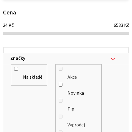
p
i
Cena
s
24
Kč
6533
Kč
p
r
o
d
Značky
u
k
Na skladě
Akce
t
ů
Novinka
Tip
Výprodej