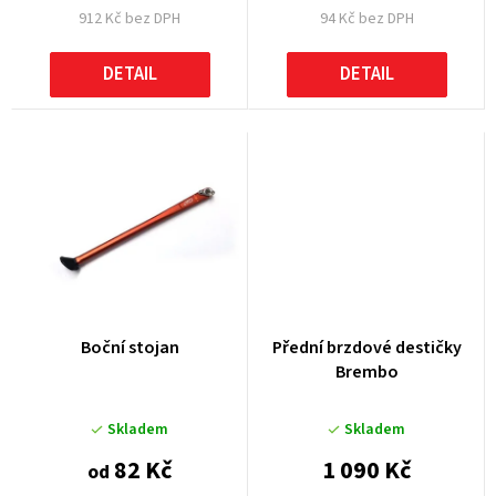
912 Kč bez DPH
94 Kč bez DPH
ů
DETAIL
DETAIL
Boční stojan
Přední brzdové destičky
Brembo
Skladem
Skladem
82 Kč
1 090 Kč
od