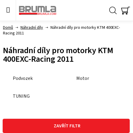
Přejít
na
obsah
Hledat
NÁ
KO
Domů
Náhradní díly
Náhradní díly pro motorky KTM 400EXC-
Racing 2011
Náhradní díly pro motorky KTM
400EXC-Racing 2011
Podvozek
Motor
TUNING
V
ý
ZAVŘÍT FILTR