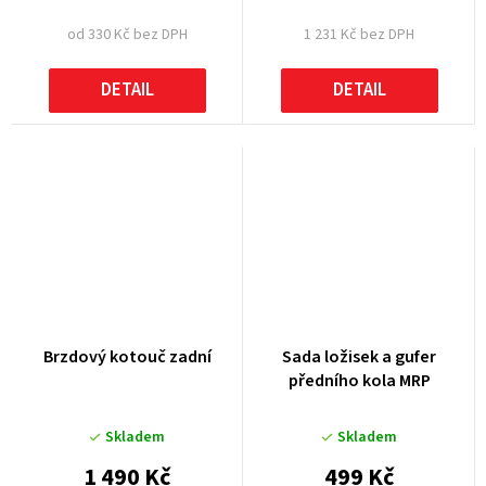
od 330 Kč bez DPH
1 231 Kč bez DPH
DETAIL
DETAIL
Brzdový kotouč zadní
Sada ložisek a gufer
předního kola MRP
Skladem
Skladem
1 490 Kč
499 Kč