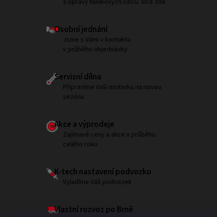
a opravy hliníkových válců. Více zde
Osobní jednání
Jsme s Vámi v kontaktu
v průběhu objednávky
Servisní dílna
Připravíme Vaši motorku na novou
sezónu
Akce a výprodeje
Zajímavé ceny a akce v průběhu
celého roku
K-tech nastavení podvozku
Vyladíme Váš podvozek
Vlastní rozvoz po Brně