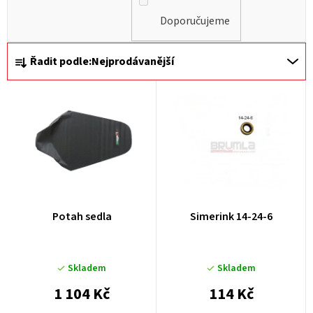
Doporučujeme
Ř
Řadit podle:
Nejprodávanější
a
z
e
n
í
p
r
Potah sedla
Simerink 14-24-6
o
d
u
Skladem
Skladem
k
1 104 Kč
114 Kč
t