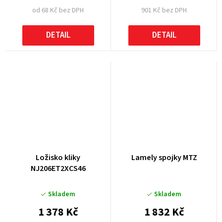
od 68 Kč bez DPH
901 Kč bez DPH
DETAIL
DETAIL
Ložisko kliky
Lamely spojky MTZ
NJ206ET2XCS46
Skladem
Skladem
1 378 Kč
1 832 Kč