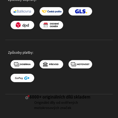
Způsoby platby:
6000+ ​originálních dílů skladem
Originální díly od ověřených
motokrosových značek