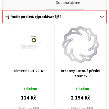
Doporučujeme
Ř
Řadit podle:
Nejprodávanější
a
z
e
n
í
p
r
Simerink 14-24-6
Brzdový kotouč přední
o
270mm
d
u
Skladem
Skladem
k
114 Kč
2 154 Kč
t
94 Kč bez DPH
1 780 Kč bez DPH