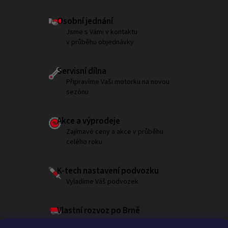
Osobní jednání
Jsme s Vámi v kontaktu
v průběhu objednávky
Servisní dílna
Připravíme Vaši motorku na novou
sezónu
Akce a výprodeje
Zajímavé ceny a akce v průběhu
celého roku
K-tech nastavení podvozku
Vyladíme Váš podvozek
Vlastní rozvoz po Brně
Garantujeme doručení do 180 minut