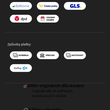
Způsoby platby:
6000+ ​originálních dílů skladem
Originální díly od ověřených
motokrosových značek