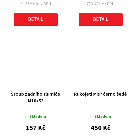
2 136 Kč bez DPH
723 Kč bez DPH
DETAIL
DETAIL
Šroub zadního tlumiče
Rukojeti MRP černo šedé
M10x52
Skladem
Skladem
157 Kč
450 Kč