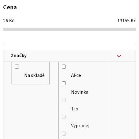
i
Cena
s
26
Kč
13155
Kč
p
r
o
d
Značky
u
k
Na skladě
Akce
t
ů
Novinka
Tip
Výprodej