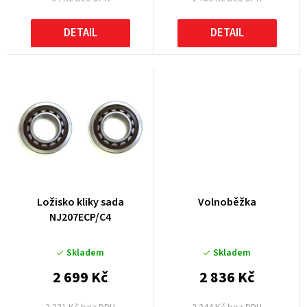
ů
DETAIL
DETAIL
Ložisko kliky sada
Volnoběžka
NJ207ECP/C4
Skladem
Skladem
2 699 Kč
2 836 Kč