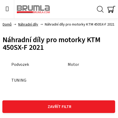
Přejít
na
obsah
Hledat
NÁ
KO
Domů
Náhradní díly
Náhradní díly pro motorky KTM 450SX-F 2021
Náhradní díly pro motorky KTM
450SX-F 2021
Podvozek
Motor
TUNING
V
ý
ZAVŘÍT FILTR
p