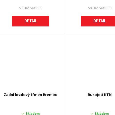
539 Kč bez DPH
508 Kč bez DPH
DETAIL
DETAIL
Zadní brzdový třmen Brembo
Rukojeti KTM
Skladem
Skladem