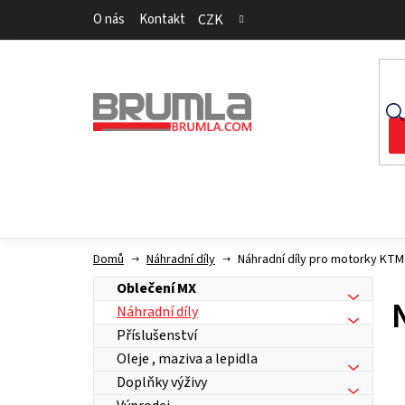
Přejít
O nás
Kontakt
CZK
Přihlášení
na
obsah
Domů
Náhradní díly
Náhradní díly pro motorky KTM
Oblečení MX
Náhradní díly
Příslušenství
Oleje , maziva a lepidla
Doplňky výživy