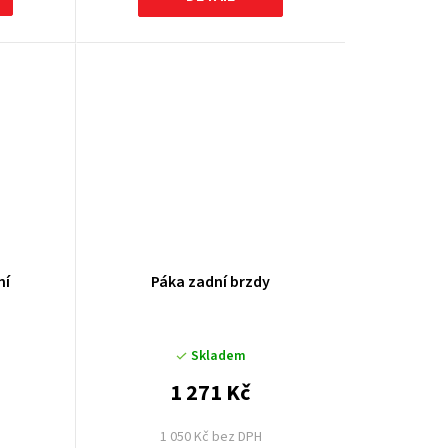
ní
Páka zadní brzdy
Skladem
1 271 Kč
1 050 Kč bez DPH