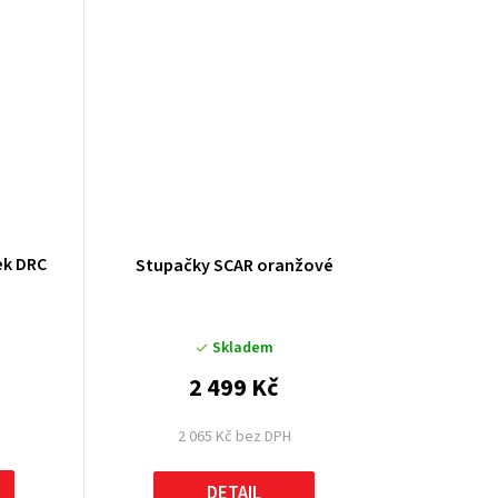
stupaček DRC
Stupačky SCAR oranžové
Skladem
2 499 Kč
2 065 Kč bez DPH
DETAIL