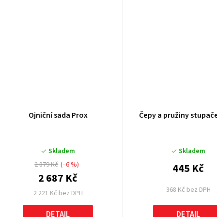
ů
Ojniční sada Prox
Čepy a pružiny 
Skladem
Skladem
2 879 Kč
(–6 %)
445 Kč
2 687 Kč
368 Kč bez DPH
2 221 Kč bez DPH
DETAIL
DETAIL