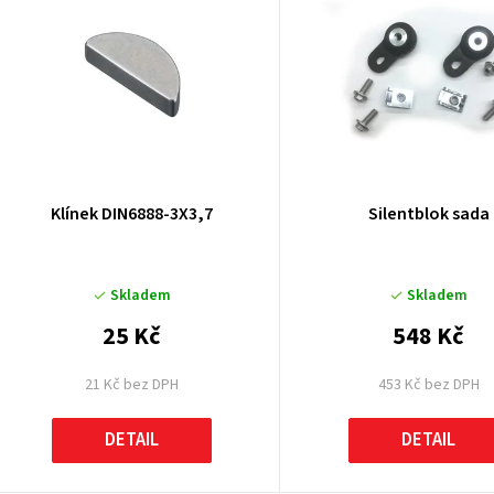
ý
p
p
Klínek DIN6888-3X3,7
Silentblok sada
o
Skladem
Skladem
d
25 Kč
548 Kč
u
21 Kč bez DPH
453 Kč bez DPH
k
DETAIL
DETAIL