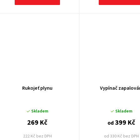
Rukojeť plynu
Vypínač zapalová
Skladem
Skladem
269 Kč
399 Kč
od
222 Kč bez DPH
od 330 Kč bez DPH