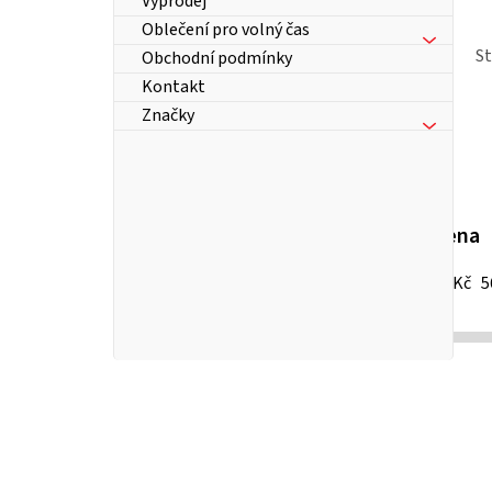
Výprodej
Oblečení pro volný čas
S
Obchodní podmínky
Kontakt
Značky
Cena
25
Kč
5
P
o
s