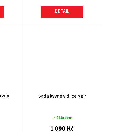
DETAIL
brzdy
Sada kyvné vidlice MRP
Skladem
1 090 Kč