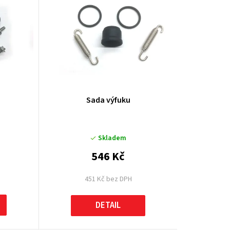
k
t
ů
Sada výfuku
Skladem
546 Kč
451 Kč bez DPH
DETAIL